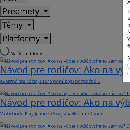
Predmety
T
p
Témy
n
N
Platformy
V
f
Načítam blogy
N
Návod pre rodičov: Ako na výb
Kvalitné aplikácie, ktoré ponúkajú bezpečné…
Návod pre rodičov: Ako na výb
V obchode Play je možné nájsť veľké množstvo…