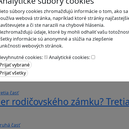
Analytické súbory cookies
ieto súbory cookies zhromažďujú informácie o tom, ako sa
oužíva webová stránka, napríklad ktoré stránky najčastejši
avštevujete a či ste narazili na chybové hlásenia.
ezhromažďujú údaje, ktoré by mohli odhaliť vašu totožnosť
šetky informácie sú anonymné a slúžia na zlepšenie
unkčnosti webových stránok.
evyhnutné cookies:
Analytické cookies:
er rodičovského zámku? Štvrtá
er rodičovského zámku? Tretia