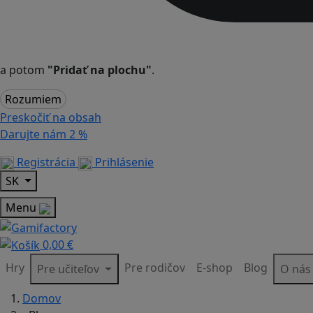
a potom
"Pridať na plochu"
.
Rozumiem
Preskočiť na obsah
Darujte nám
2 %
Registrácia
Prihlásenie
SK
Menu
0,00 €
Hry
Pre rodičov
E-shop
Blog
Pre učiteľov
O ná
Domov