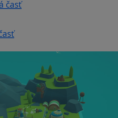
á časť
časť