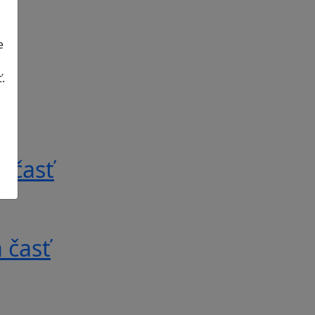
e
.
 časť
 časť