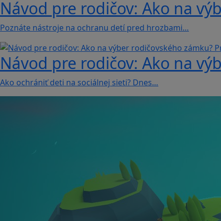
Návod pre rodičov: Ako na vý
Poznáte nástroje na ochranu detí pred hrozbami…
Návod pre rodičov: Ako na vý
Ako ochrániť deti na sociálnej sieti? Dnes…