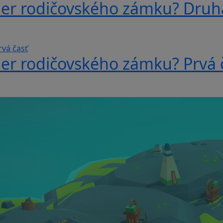
ber rodičovského zámku? Druh
ber rodičovského zámku? Prvá 