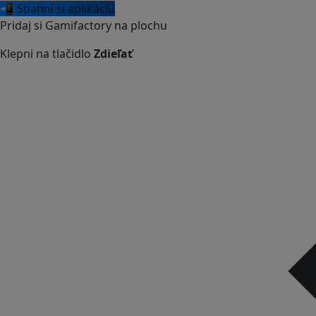
📲 Stiahni si aplikáciu
Pridaj si Gamifactory na plochu
Klepni na tlačidlo
Zdieľať