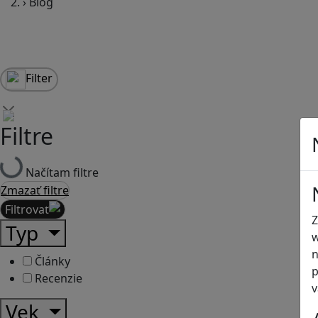
›
Blog
Filter
Filtre
Načítam filtre
Zmazať filtre
Filtrovať
Z
Typ
w
n
Články
p
Recenzie
v
Vek