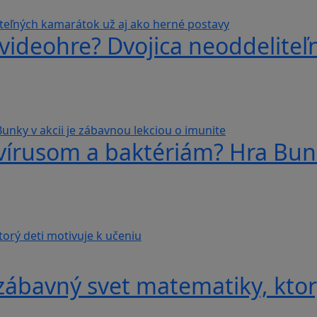
videohre? Dvojica neoddeliteľ
 vírusom a baktériám? Hra Bunk
ábavný svet matematiky, ktorý