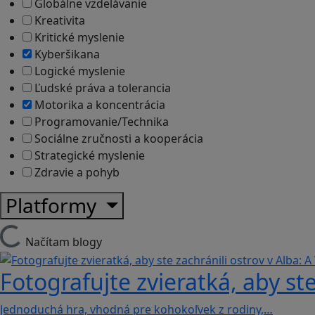
Globálne vzdelávanie
Kreativita
Kritické myslenie
Kyberšikana
Logické myslenie
Ľudské práva a tolerancia
Motorika a koncentrácia
Programovanie/Technika
Sociálne zručnosti a kooperácia
Strategické myslenie
Zdravie a pohyb
Platformy
Načítam blogy
Fotografujte zvieratká, aby ste
Jednoduchá hra, vhodná pre kohokoľvek z rodiny,…