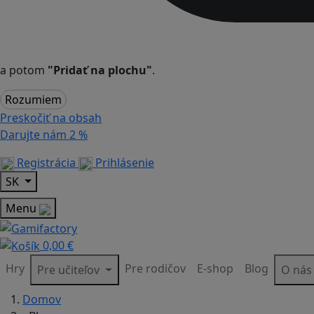
a potom
"Pridať na plochu"
.
Rozumiem
Preskočiť na obsah
Darujte nám
2 %
Registrácia
Prihlásenie
SK
Menu
0,00 €
Hry
Pre rodičov
E-shop
Blog
Pre učiteľov
O ná
Domov