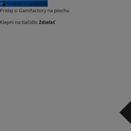
📲 Stiahni si aplikáciu
Pridaj si Gamifactory na plochu
Klepni na tlačidlo
Zdieľať