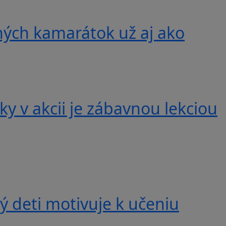
ných kamarátok už aj ako
y v akcii je zábavnou lekciou
 deti motivuje k učeniu