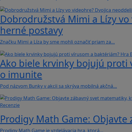
Dobrodružstvá Mimi a Lízy vo 
herné postavy
Značku Mimi a Líza by sme mohli označiť priam za…
Ako biele krvinky bojujú proti
o imunite
Pod názvom Bunky v akcii sa skrýva mobilná akčná…
Recenzie
Prodigy Math Game: Objavte z
Prodigy Math Game je vzdelávacia hra, ktorá…