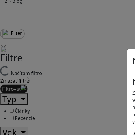
›
Blog
Filter
Filtre
Načítam filtre
Zmazať filtre
Filtrovať
Z
Typ
w
n
Články
p
Recenzie
v
Vek