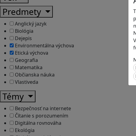
Predmety
T
p
Anglický jazyk
n
Biológia
N
Dejepis
V
Environmentálna výchova
f
Etická výchova
N
Geografia
Matematika
Občianska náuka
Vlastiveda
Témy
Bezpečnosť na internete
Čítanie s porozumením
Digitálna rovnováha
Ekológia