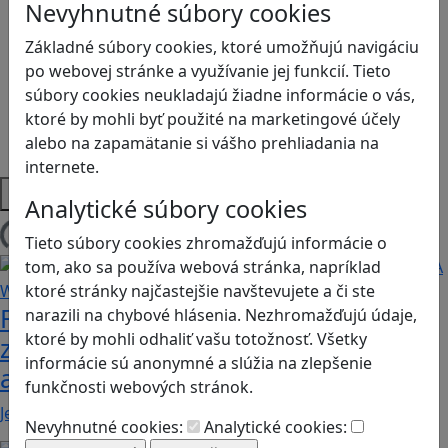
Logické myslenie
Nevyhnutné súbory cookies
Ľudské práva a tolerancia
Základné súbory cookies, ktoré umožňujú navigáciu
Motorika a koncentrácia
po webovej stránke a využívanie jej funkcií. Tieto
Programovanie/Technika
súbory cookies neukladajú žiadne informácie o vás,
Sociálne zručnosti a kooperácia
ktoré by mohli byť použité na marketingové účely
Strategické myslenie
alebo na zapamätanie si vášho prehliadania na
Zdravie a pohyb
internete.
Platformy
Analytické súbory cookies
Tieto súbory cookies zhromažďujú informácie o
Načítam blogy
tom, ako sa používa webová stránka, napríklad
ktoré stránky najčastejšie navštevujete a či ste
Fotografujte zvieratká, aby ste
narazili na chybové hlásenia. Nezhromažďujú údaje,
ktoré by mohli odhaliť vašu totožnosť. Všetky
zachránili ostrov v Alba: A Wildlife
informácie sú anonymné a slúžia na zlepšenie
adventure
funkčnosti webových stránok.
Jednoduchá hra, vhodná pre kohokoľvek z rodiny,…
Nevyhnutné cookies:
Analytické cookies: