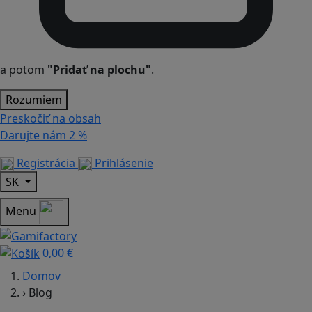
a potom
"Pridať na plochu"
.
Rozumiem
Preskočiť na obsah
Darujte nám
2 %
Registrácia
Prihlásenie
SK
Menu
0,00 €
Domov
›
Blog