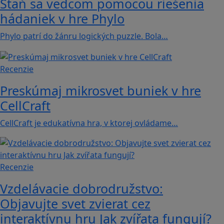
Staň sa vedcom pomocou riešenia
hádaniek v hre Phylo
Phylo patrí do žánru logických puzzle. Bola…
Recenzie
Preskúmaj mikrosvet buniek v hre
CellCraft
CellCraft je edukatívna hra, v ktorej ovládame…
Recenzie
Vzdelávacie dobrodružstvo:
Objavujte svet zvierat cez
interaktívnu hru Jak zvířata fungují?