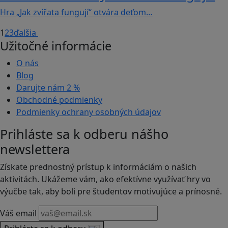
Hra „Jak zvířata fungují“ otvára deťom…
1
2
3
ďalšia
Užitočné informácie
O nás
Blog
Darujte nám
2 %
Obchodné podmienky
Podmienky ochrany osobných údajov
Prihláste sa k odberu nášho
newslettera
Získate prednostný prístup k informáciám o našich
aktivitách. Ukážeme vám, ako efektívne využívať hry vo
výučbe tak, aby boli pre študentov motivujúce a prínosné.
Váš email