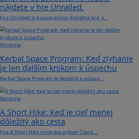
nájdete v hre Unrailed.
Hra Unrailed je kooperatívna digitálna hra, v…
Recenzie
Kerbal Space Program: Keď zlyhanie
je len ďalším krokom k úspechu
Kerbal Space Program je detailná a pútavá…
Recenzie
A Short Hike: Keď je cieľ menej
dôležitý ako cesta
Hra A Short Hike rozpráva príbeh Claire,…