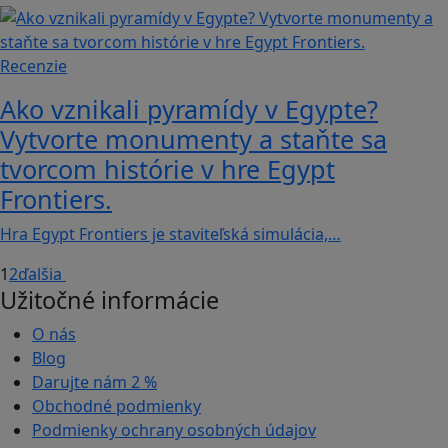
Recenzie
Ako vznikali pyramídy v Egypte?
Vytvorte monumenty a staňte sa
tvorcom histórie v hre Egypt
Frontiers.
Hra Egypt Frontiers je staviteľská simulácia,…
1
2
ďalšia
Užitočné informácie
O nás
Blog
Darujte nám
2 %
Obchodné podmienky
Podmienky ochrany osobných údajov