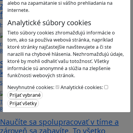
alebo na zapamätanie si vášho prehliadania na
zdieľať iba pravdivé, nie alternatívne
internete.
fakty? Dozviete sa v hre Follow me
Analytické súbory cookies
Hráči a hráčky sa stávajú používateľmi/kami…
Tieto súbory cookies zhromažďujú informácie o
tom, ako sa používa webová stránka, napríklad
ktoré stránky najčastejšie navštevujete a či ste
Recenzie
narazili na chybové hlásenia. Nezhromažďujú údaje,
ktoré by mohli odhaliť vašu totožnosť. Všetky
Smushi Come Home: Milá hra, v
informácie sú anonymné a slúžia na zlepšenie
ktorej sa naučíte rozoznávať huby
funkčnosti webových stránok.
Smushi Come Home je roztomilá a relaxačná…
Nevyhnutné cookies:
Analytické cookies:
Recenzie
Naučíte sa spolupracovať v tíme a
zároveň sa zabavíte. To všetko