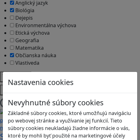
Anglický jazyk
Biológia
Dejepis
Environmentálna výchova
Etická výchova
Geografia
Matematika
Občianska náuka
Vlastiveda
Témy
Nastavenia cookies
Platformy
Nevyhnutné súbory cookies
Načítam blogy
Základné súbory cookies, ktoré umožňujú navigáciu
po webovej stránke a využívanie jej funkcií. Tieto
súbory cookies neukladajú žiadne informácie o vás,
Stanete sa influencerom, keď budete
ktoré by mohli byť použité na marketingové účely