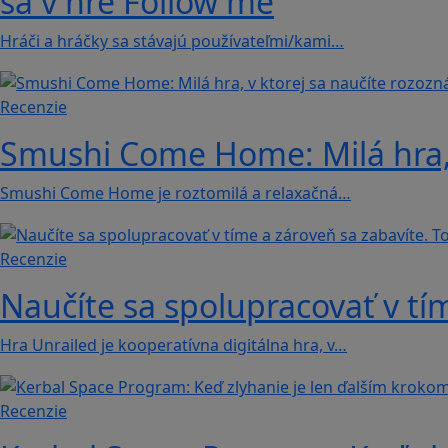
sa v hre Follow me
Hráči a hráčky sa stávajú používateľmi/kami…
Recenzie
Smushi Come Home: Milá hra, 
Smushi Come Home je roztomilá a relaxačná…
Recenzie
Naučíte sa spolupracovať v tím
Hra Unrailed je kooperatívna digitálna hra, v…
Recenzie