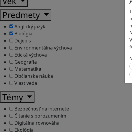
Vek
T
Predmety
p
n
Anglický jazyk
N
Biológia
V
Dejepis
f
Environmentálna výchova
Etická výchova
N
Geografia
Matematika
Občianska náuka
Vlastiveda
Témy
Bezpečnosť na internete
Čítanie s porozumením
Digitálna rovnováha
Ekológia