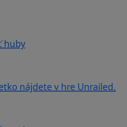
ť huby
etko nájdete v hre Unrailed.