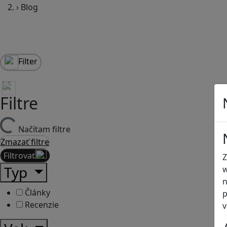
›
Blog
Filter
Filtre
Načítam filtre
Zmazať filtre
Filtrovať
Z
Typ
w
n
Články
p
Recenzie
v