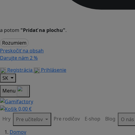
a potom
"Pridať na plochu"
.
Rozumiem
Preskočiť na obsah
Darujte nám
2 %
Registrácia
Prihlásenie
SK
Menu
0,00 €
Hry
Pre rodičov
E-shop
Blog
Pre učiteľov
O ná
Domov