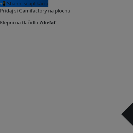
📲 Stiahni si aplikáciu
Pridaj si Gamifactory na plochu
Klepni na tlačidlo
Zdieľať