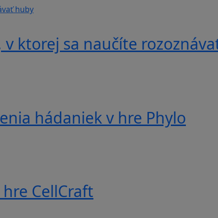
v ktorej sa naučíte rozoznáva
nia hádaniek v hre Phylo
hre CellCraft