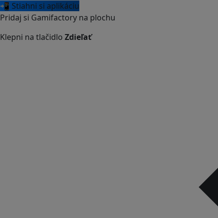
📲 Stiahni si aplikáciu
Pridaj si Gamifactory na plochu
Klepni na tlačidlo
Zdieľať