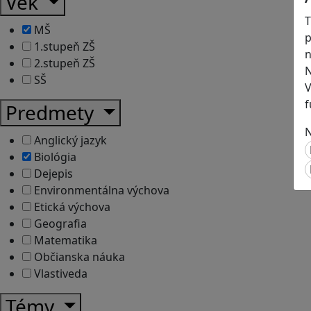
Vek
T
MŠ
p
1.stupeň ZŠ
n
2.stupeň ZŠ
N
SŠ
V
f
Predmety
N
Anglický jazyk
Biológia
Dejepis
Environmentálna výchova
Etická výchova
Geografia
Matematika
Občianska náuka
Vlastiveda
Témy