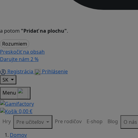
a potom
"Pridať na plochu"
.
Rozumiem
Preskočiť na obsah
Darujte nám
2 %
Registrácia
Prihlásenie
SK
Menu
0,00 €
Hry
Pre rodičov
E-shop
Blog
Pre učiteľov
O ná
Domov