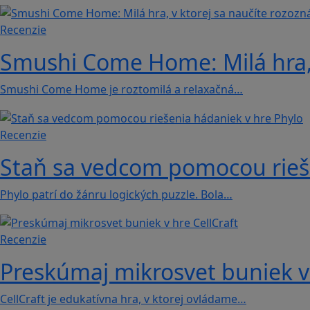
Recenzie
Smushi Come Home: Milá hra, 
Smushi Come Home je roztomilá a relaxačná…
Recenzie
Staň sa vedcom pomocou rieše
Phylo patrí do žánru logických puzzle. Bola…
Recenzie
Preskúmaj mikrosvet buniek v 
CellCraft je edukatívna hra, v ktorej ovládame…