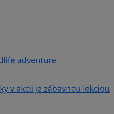
ldlife adventure
y v akcii je zábavnou lekciou