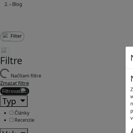
›
Blog
Filter
Filtre
Načítam filtre
Zmazať filtre
Z
Filtrovať
w
Typ
n
p
Články
v
Recenzie