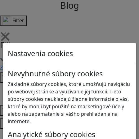
Blog
Filter
Filtre
Nastavenia cookies
Načítam filtre
Zmazať filtre
Filtrovať
Nevyhnutné súbory cookies
Typ
Základné súbory cookies, ktoré umožňujú navigáciu
Články
po webovej stránke a využívanie jej funkcií. Tieto
Recenzie
súbory cookies neukladajú žiadne informácie o vás,
ktoré by mohli byť použité na marketingové účely
Vek
alebo na zapamätanie si vášho prehliadania na
internete.
Predmety
Analytické súbory cookies
Anglický jazyk