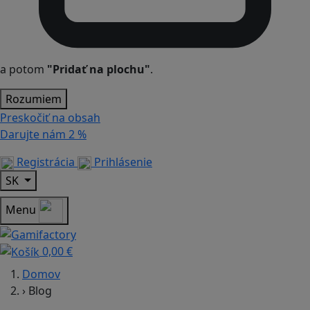
a potom
"Pridať na plochu"
.
Rozumiem
Preskočiť na obsah
Darujte nám
2 %
Registrácia
Prihlásenie
SK
Menu
0,00 €
Domov
›
Blog