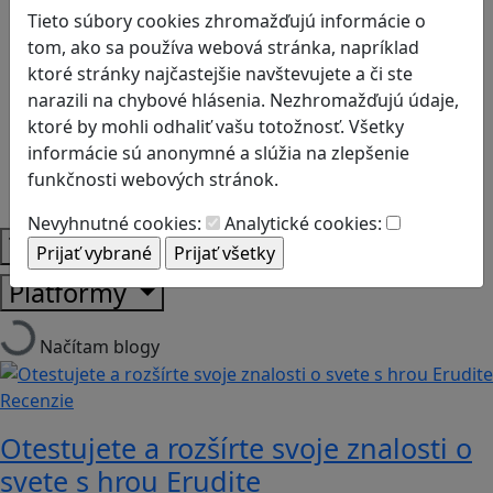
Biológia
Tieto súbory cookies zhromažďujú informácie o
Dejepis
tom, ako sa používa webová stránka, napríklad
Environmentálna výchova
ktoré stránky najčastejšie navštevujete a či ste
Etická výchova
narazili na chybové hlásenia. Nezhromažďujú údaje,
Geografia
ktoré by mohli odhaliť vašu totožnosť. Všetky
Matematika
informácie sú anonymné a slúžia na zlepšenie
Občianska náuka
funkčnosti webových stránok.
Vlastiveda
Nevyhnutné cookies:
Analytické cookies:
Témy
Platformy
Načítam blogy
Recenzie
Otestujete a rozšírte svoje znalosti o
svete s hrou Erudite