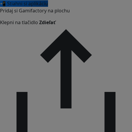
📲 Stiahni si aplikáciu
Pridaj si Gamifactory na plochu
Klepni na tlačidlo
Zdieľať