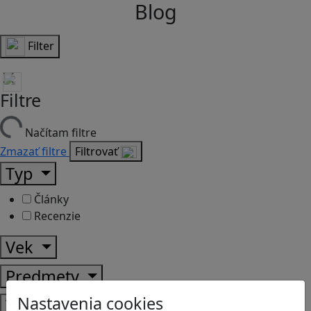
Blog
Filter
Filtre
Načítam filtre
Zmazať filtre
Filtrovať
Typ
Články
Recenzie
Vek
Predmety
Nastavenia cookies
Témy