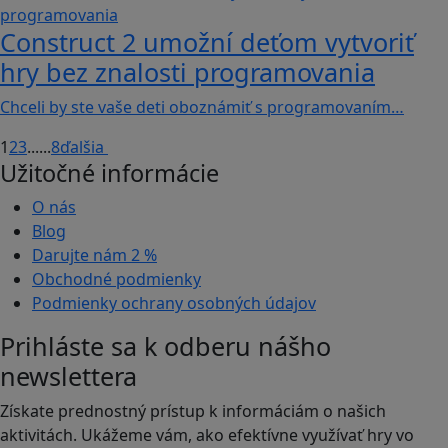
Construct 2 umožní deťom vytvoriť
hry bez znalosti programovania
Chceli by ste vaše deti oboznámiť s programovaním…
1
2
3
...
...
8
ďalšia
Užitočné informácie
O nás
Blog
Darujte nám
2 %
Obchodné podmienky
Podmienky ochrany osobných údajov
Prihláste sa k odberu nášho
newslettera
Získate prednostný prístup k informáciám o našich
aktivitách. Ukážeme vám, ako efektívne využívať hry vo