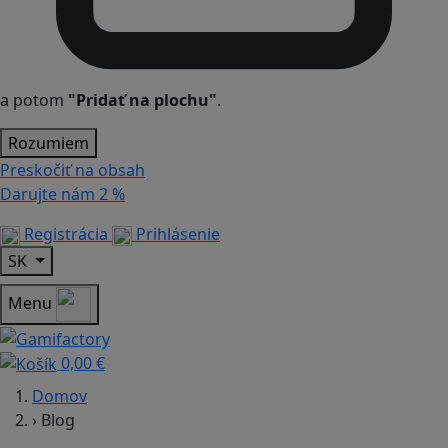
a potom
"Pridať na plochu"
.
Rozumiem
Preskočiť na obsah
Darujte nám
2 %
Registrácia
Prihlásenie
SK
Menu
0,00 €
Domov
›
Blog