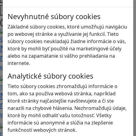
Platformy
Nevyhnutné súbory cookies
Načítam blogy
Základné súbory cookies, ktoré umožňujú navigáciu
po webovej stránke a využívanie jej funkcií. Tieto
súbory cookies neukladajú žiadne informácie o vás,
Návod pre rodičov: Ako na výber
ktoré by mohli byť použité na marketingové účely
rodičovského zámku? Štvrtá časť
alebo na zapamätanie si vášho prehliadania na
internete.
Kvalitné aplikácie, ktoré ponúkajú bezpečné…
Analytické súbory cookies
Tieto súbory cookies zhromažďujú informácie o
Návod pre rodičov: Ako na výber
tom, ako sa používa webová stránka, napríklad
ktoré stránky najčastejšie navštevujete a či ste
rodičovského zámku? Tretia časť
narazili na chybové hlásenia. Nezhromažďujú údaje,
V obchode Play je možné nájsť veľké množstvo…
ktoré by mohli odhaliť vašu totožnosť. Všetky
informácie sú anonymné a slúžia na zlepšenie
funkčnosti webových stránok.