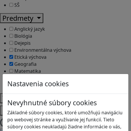
SŠ
Predmety
Anglický jazyk
Biológia
Dejepis
Environmentálna výchova
Etická výchova
Geografia
Matematika
Občianska náuka
Nastavenia cookies
Vlastiveda
Témy
Nevyhnutné súbory cookies
Platformy
Základné súbory cookies, ktoré umožňujú navigáciu
po webovej stránke a využívanie jej funkcií. Tieto
Načítam blogy
súbory cookies neukladajú žiadne informácie o vás,