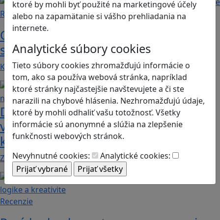
ktoré by mohli byť použité na marketingové účely
Recenzie
alebo na zapamätanie si vášho prehliadania na
internete.
Otestujete a rozšírte svoje znalosti o
Analytické súbory cookies
svete s hrou Erudite
Tieto súbory cookies zhromažďujú informácie o
Kvíz zahŕňa otázky z mnohých vedných odborov a…
tom, ako sa používa webová stránka, napríklad
ktoré stránky najčastejšie navštevujete a či ste
narazili na chybové hlásenia. Nezhromažďujú údaje,
Dobrodružstvá Mimi a Lízy vo
ktoré by mohli odhaliť vašu totožnosť. Všetky
videohre? Dvojica neoddeliteľných
informácie sú anonymné a slúžia na zlepšenie
funkčnosti webových stránok.
kamarátok už aj ako herné postavy
Nevyhnutné cookies:
Analytické cookies:
Značku Mimi a Líza by sme mohli označiť priam za…
Recenzie