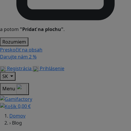
a potom
"Pridať na plochu"
.
Rozumiem
Preskočiť na obsah
Darujte nám
2 %
Registrácia
Prihlásenie
SK
Menu
0,00 €
Domov
›
Blog