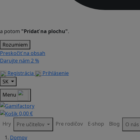
a potom
"Pridať na plochu"
.
Rozumiem
Preskočiť na obsah
Darujte nám
2 %
Registrácia
Prihlásenie
SK
Menu
0,00 €
Hry
Pre rodičov
E-shop
Blog
Pre učiteľov
O ná
Domov