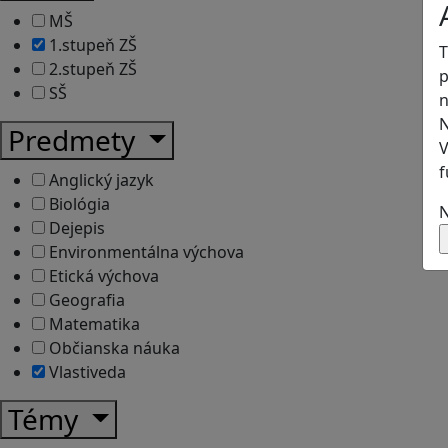
MŠ
1.stupeň ZŠ
T
2.stupeň ZŠ
p
SŠ
n
N
Predmety
V
f
Anglický jazyk
Biológia
N
Dejepis
Environmentálna výchova
Etická výchova
Geografia
Matematika
Občianska náuka
Vlastiveda
Témy