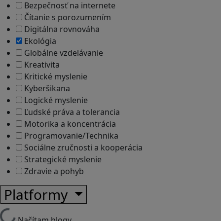
Bezpečnosť na internete
Čítanie s porozumením
Digitálna rovnováha
Ekológia
Globálne vzdelávanie
Kreativita
Kritické myslenie
Kyberšikana
Logické myslenie
Ľudské práva a tolerancia
Motorika a koncentrácia
Programovanie/Technika
Sociálne zručnosti a kooperácia
Strategické myslenie
Zdravie a pohyb
Platformy
Načítam blogy