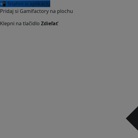
📲 Stiahni si aplikáciu
Pridaj si Gamifactory na plochu
Klepni na tlačidlo
Zdieľať