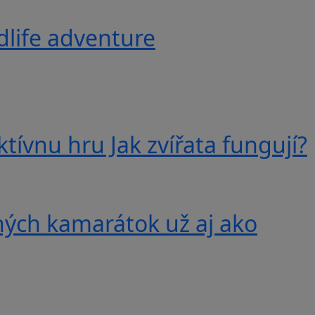
ldlife adventure
tívnu hru Jak zvířata fungují?
ných kamarátok už aj ako