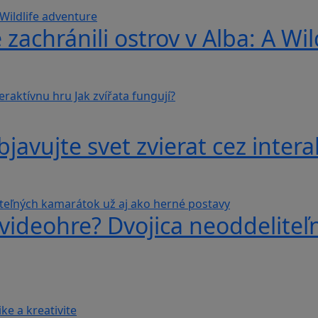
 zachránili ostrov v Alba: A Wi
avujte svet zvierat cez interak
videohre? Dvojica neoddeliteľ