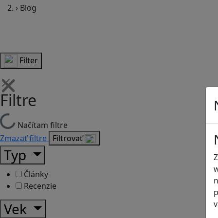
›
Blog
Filter
Filtre
Načítam filtre
Zmazať filtre
Filtrovať
Typ
Z
w
Články
n
Recenzie
p
v
Vek