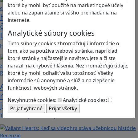
ktoré by mohli byť použité na marketingové účely
alebo na zapamätanie si vášho prehliadania na
Heritage Quest AR: Vráťte sa do
internete.
časov, keď Rímska ríša siahala až po
Analytické súbory cookies
Dunaj
Tieto súbory cookies zhromažďujú informácie o
Heritage Quest AR je mobilná hra, ktorá ponúka…
tom, ako sa používa webová stránka, napríklad
ktoré stránky najčastejšie navštevujete a či ste
narazili na chybové hlásenia. Nezhromažďujú údaje,
ktoré by mohli odhaliť vašu totožnosť. Všetky
Recenzie
informácie sú anonymné a slúžia na zlepšenie
Ako ovplyvnil komunistický režim
funkčnosti webových stránok.
rodinné vzťahy? To zistíte v hre „Kto
Nevyhnutné cookies:
Analytické cookies:
je Helena?“.
Teta Helena je v rodine jedno veľké tabu a len…
Recenzie