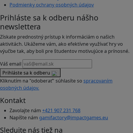
Podmienky ochrany osobných údajov
Prihláste sa k odberu nášho
newslettera
Získate prednostný prístup k informáciám o našich
aktivitách. Ukážeme vám, ako efektívne využívať hry vo
výučbe tak, aby boli pre študentov motivujúce a prínosné.
Váš email
Prihláste sa k odberu
Kliknutím na "odoberať" súhlasíte so
spracovaním
osobných údajov.
Kontakt
Zavolajte nám
+421 907 231 768
Napíšte nám
gamifactory@impactgames.eu
Sledujte nás tiež na