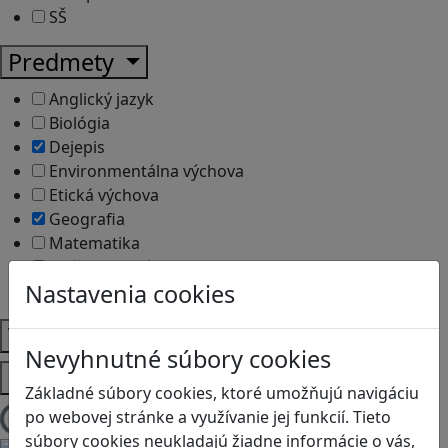
SŠ
Predmety
Anglický jazyk
Biológia
Dejepis
Environmentálna výchova
Etická výchova
Geografia
Matematika
Občianska náuka
Nastavenia cookies
Vlastiveda
Témy
Nevyhnutné súbory cookies
Platformy
Základné súbory cookies, ktoré umožňujú navigáciu
po webovej stránke a využívanie jej funkcií. Tieto
Načítam blogy
súbory cookies neukladajú žiadne informácie o vás,