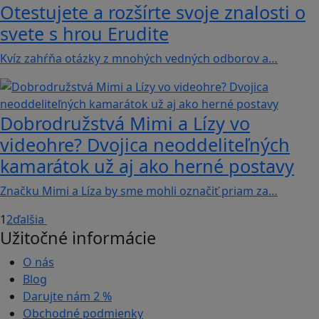
Otestujete a rozšírte svoje znalosti o
svete s hrou Erudite
Kvíz zahŕňa otázky z mnohých vedných odborov a…
Dobrodružstvá Mimi a Lízy vo
videohre? Dvojica neoddeliteľných
kamarátok už aj ako herné postavy
Značku Mimi a Líza by sme mohli označiť priam za…
1
2
ďalšia
Užitočné informácie
O nás
Blog
Darujte nám
2 %
Obchodné podmienky