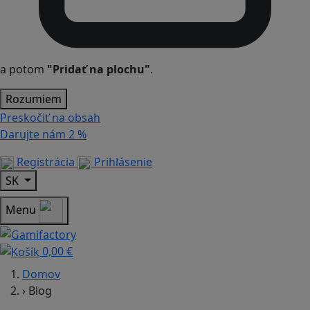
a potom
"Pridať na plochu"
.
Rozumiem
Preskočiť na obsah
Darujte nám
2 %
Registrácia
Prihlásenie
SK
Menu
0,00 €
Domov
›
Blog