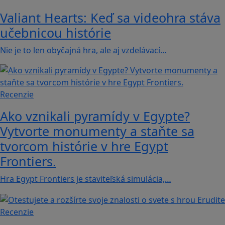
Valiant Hearts: Keď sa videohra stáva
učebnicou histórie
Nie je to len obyčajná hra, ale aj vzdelávací…
Recenzie
Ako vznikali pyramídy v Egypte?
Vytvorte monumenty a staňte sa
tvorcom histórie v hre Egypt
Frontiers.
Hra Egypt Frontiers je staviteľská simulácia,…
Recenzie