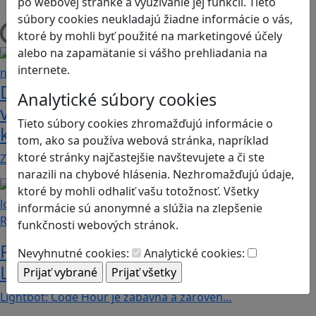
po webovej stránke a využívanie jej funkcií. Tieto
Stolové, kartové
súbory cookies neukladajú žiadne informácie o vás,
ktoré by mohli byť použité na marketingové účely
Načítam blogy
alebo na zapamätanie si vášho prehliadania na
internete.
Dobrodružstvá Mimi a Lízy vo
Analytické súbory cookies
videohre? Dvojica neoddeliteľných
Tieto súbory cookies zhromažďujú informácie o
kamarátok už aj ako herné postavy
tom, ako sa používa webová stránka, napríklad
ktoré stránky najčastejšie navštevujete a či ste
Značku Mimi a Líza by sme mohli označiť priam za…
narazili na chybové hlásenia. Nezhromažďujú údaje,
ktoré by mohli odhaliť vašu totožnosť. Všetky
informácie sú anonymné a slúžia na zlepšenie
Recenzie
funkčnosti webových stránok.
Prvé kroky do sveta programovania:
Nevyhnutné cookies:
Analytické cookies:
Lightbot učí deti logike a kreativite
Lightbot: Code Hour je zábavná a zároveň…