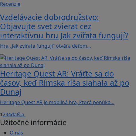
Recenzie
Vzdelávacie dobrodružstvo:
Objavujte svet zvierat cez
interaktívnu hru Jak zvířata fungují?
Hra „Jak zvířata fungují“ otvára deťom…
Heritage Quest AR: Vráťte sa do
časov, keď Rímska ríša siahala až po
Dunaj
Heritage Quest AR je mobilná hra, ktorá ponúka…
1
2
3
4
ďalšia
Užitočné informácie
O nás