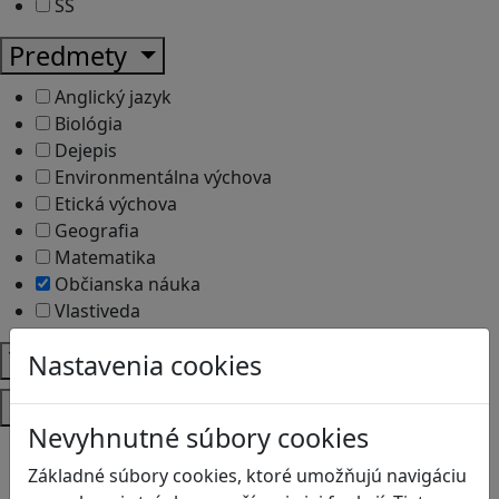
SŠ
Predmety
Anglický jazyk
Biológia
Dejepis
Environmentálna výchova
Etická výchova
Geografia
Matematika
Občianska náuka
Vlastiveda
Témy
Nastavenia cookies
Platformy
Nevyhnutné súbory cookies
Android
Základné súbory cookies, ktoré umožňujú navigáciu
Herná konzola