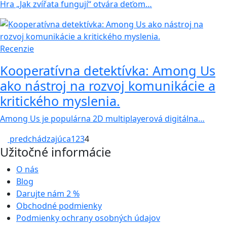
Hra „Jak zvířata fungují“ otvára deťom…
Recenzie
Kooperatívna detektívka: Among Us
ako nástroj na rozvoj komunikácie a
kritického myslenia.
Among Us je populárna 2D multiplayerová digitálna…
predchádzajúca
1
2
3
4
Užitočné informácie
O nás
Blog
Darujte nám
2 %
Obchodné podmienky
Podmienky ochrany osobných údajov