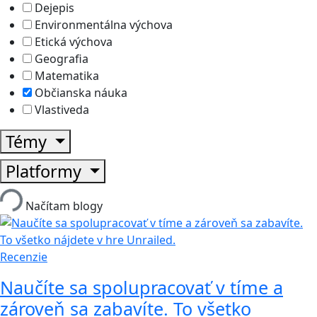
Dejepis
Environmentálna výchova
Etická výchova
Geografia
Matematika
Občianska náuka
Vlastiveda
Témy
Platformy
Načítam blogy
Recenzie
Naučíte sa spolupracovať v tíme a
zároveň sa zabavíte. To všetko