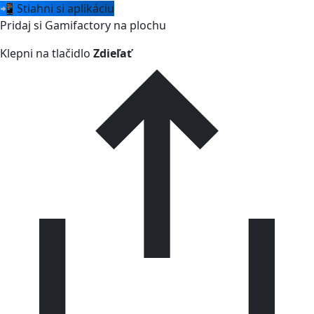
📲 Stiahni si aplikáciu
Pridaj si Gamifactory na plochu
Klepni na tlačidlo
Zdieľať