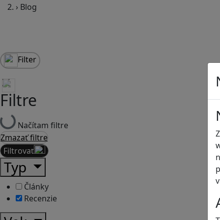
›
Blog
Filter
Filtre
Načítam filtre
Z
Zmazať filtre
w
Filtrovať
n
Typ
p
v
Články
Recenzie