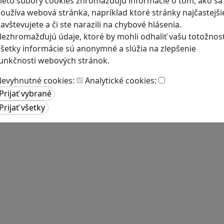
ieto súbory cookies zhromažďujú informácie o tom, ako sa
oužíva webová stránka, napríklad ktoré stránky najčastejši
avštevujete a či ste narazili na chybové hlásenia.
ezhromažďujú údaje, ktoré by mohli odhaliť vašu totožnosť
šetky informácie sú anonymné a slúžia na zlepšenie
unkčnosti webových stránok.
evyhnutné cookies:
Analytické cookies: