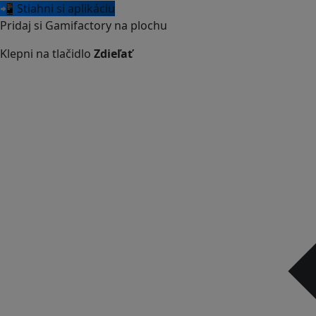
📲 Stiahni si aplikáciu
Pridaj si Gamifactory na plochu
Klepni na tlačidlo
Zdieľať