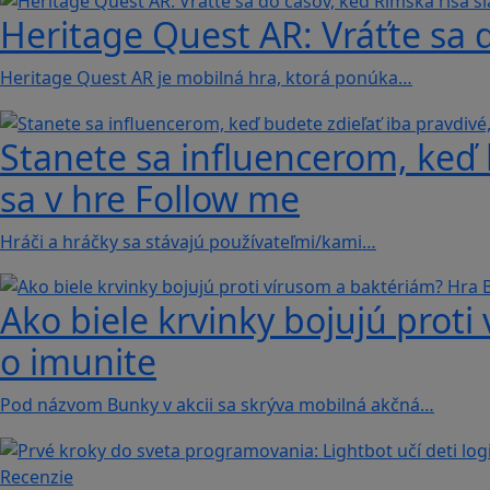
Heritage Quest AR: Vráťte sa 
Heritage Quest AR je mobilná hra, ktorá ponúka…
Stanete sa influencerom, keď b
sa v hre Follow me
Hráči a hráčky sa stávajú používateľmi/kami…
Ako biele krvinky bojujú proti
o imunite
Pod názvom Bunky v akcii sa skrýva mobilná akčná…
Recenzie