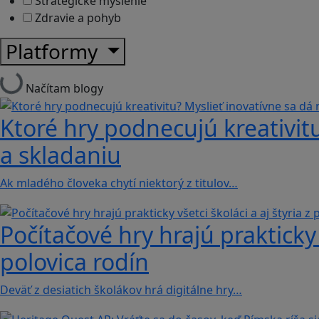
Strategické myslenie
Zdravie a pohyb
Platformy
Načítam blogy
Ktoré hry podnecujú kreativitu
a skladaniu
Ak mladého človeka chytí niektorý z titulov…
Počítačové hry hrajú prakticky v
polovica rodín
Deväť z desiatich školákov hrá digitálne hry…