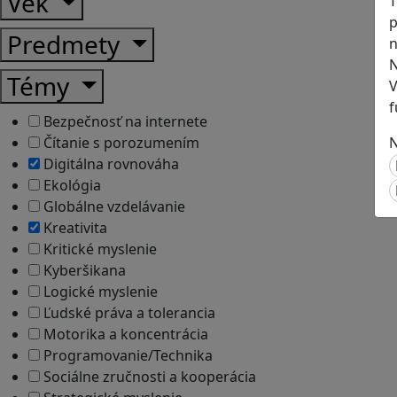
Vek
T
p
Predmety
n
N
Témy
V
f
Bezpečnosť na internete
N
Čítanie s porozumením
Digitálna rovnováha
Ekológia
Globálne vzdelávanie
Kreativita
Kritické myslenie
Kyberšikana
Logické myslenie
Ľudské práva a tolerancia
Motorika a koncentrácia
Programovanie/Technika
Sociálne zručnosti a kooperácia