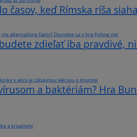
do časov, keď Rímska ríša siah
udete zdieľať iba pravdivé, ni
 vírusom a baktériám? Hra Bunk