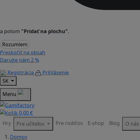
a potom
"Pridať na plochu"
.
Rozumiem
Preskočiť na obsah
Darujte nám
2 %
Registrácia
Prihlásenie
SK
Menu
0,00 €
Hry
Pre rodičov
E-shop
Blog
Pre učiteľov
O ná
Domov