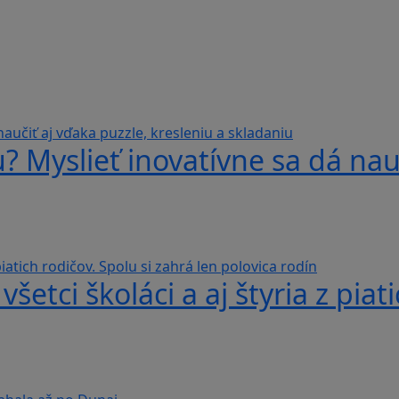
? Myslieť inovatívne sa dá nauč
šetci školáci a aj štyria z piat