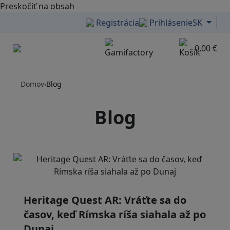
Preskočiť na obsah
Registrácia
Prihlásenie
SK
0,00 €
Menu
Domov
›
Blog
Blog
Heritage Quest AR: Vráťte sa do
časov, keď Rímska ríša siahala až po
Dunaj