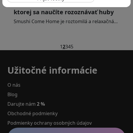
Smushi Come Home: Milá hra, v
ktorej sa naučíte rozoznávať huby
Smushi Come Home je roztomilá a relaxačná…
1
2
3
4
5
Užitočné informácie
O nás
Blog
Darujte nám
2 %
Obchodné podmienky
Podmienky ochrany osobných údajov