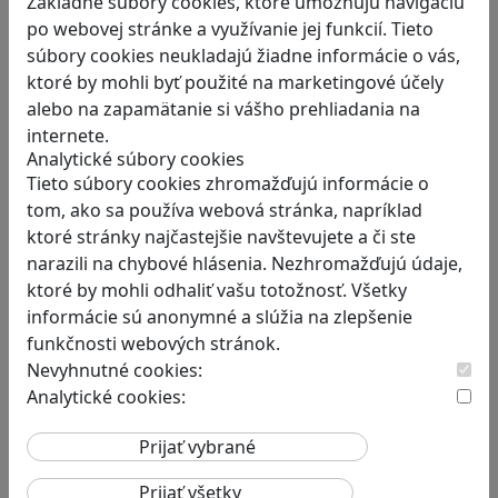
Základné súbory cookies, ktoré umožňujú navigáciu
logike a kreativite
po webovej stránke a využívanie jej funkcií. Tieto
Lightbot: Code Hour je zábavná a zároveň…
súbory cookies neukladajú žiadne informácie o vás,
ktoré by mohli byť použité na marketingové účely
alebo na zapamätanie si vášho prehliadania na
internete.
Analytické súbory cookies
Tieto súbory cookies zhromažďujú informácie o
RECENZIE
tom, ako sa používa webová stránka, napríklad
S With You sa naučíte že iba
ktoré stránky najčastejšie navštevujete a či ste
počúvať nestačí
narazili na chybové hlásenia. Nezhromažďujú údaje,
ktoré by mohli odhaliť vašu totožnosť. Všetky
With You je krátka relaxačná hra pre dvoch.…
informácie sú anonymné a slúžia na zlepšenie
funkčnosti webových stránok.
Nevyhnutné cookies:
Analytické cookies:
RECENZIE