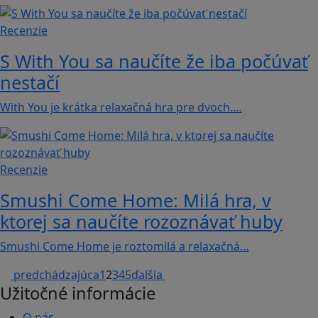
Recenzie
S With You sa naučíte že iba počúvať
nestačí
With You je krátka relaxačná hra pre dvoch.…
Recenzie
Smushi Come Home: Milá hra, v
ktorej sa naučíte rozoznávať huby
Smushi Come Home je roztomilá a relaxačná…
predchádzajúca
1
2
3
4
5
ďalšia
Užitočné informácie
O nás