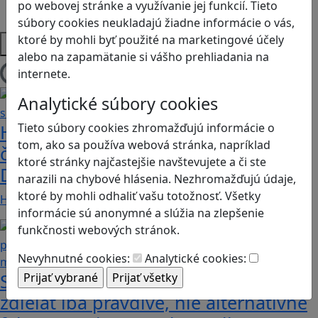
po webovej stránke a využívanie jej funkcií. Tieto
Zdravie a pohyb
súbory cookies neukladajú žiadne informácie o vás,
ktoré by mohli byť použité na marketingové účely
Platformy
alebo na zapamätanie si vášho prehliadania na
internete.
Načítam blogy
Analytické súbory cookies
Tieto súbory cookies zhromažďujú informácie o
Heritage Quest AR: Vráťte sa do
tom, ako sa používa webová stránka, napríklad
časov, keď Rímska ríša siahala až po
ktoré stránky najčastejšie navštevujete a či ste
Dunaj
narazili na chybové hlásenia. Nezhromažďujú údaje,
ktoré by mohli odhaliť vašu totožnosť. Všetky
Heritage Quest AR je mobilná hra, ktorá ponúka…
informácie sú anonymné a slúžia na zlepšenie
funkčnosti webových stránok.
Nevyhnutné cookies:
Analytické cookies:
Stanete sa influencerom, keď budete
zdieľať iba pravdivé, nie alternatívne