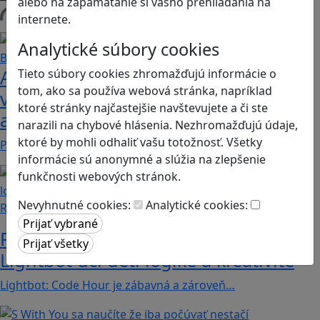
alebo na zapamätanie si vášho prehliadania na
internete.
Načítam blogy
Analytické súbory cookies
Ako biele krvinky bojujú proti
Tieto súbory cookies zhromažďujú informácie o
tom, ako sa používa webová stránka, napríklad
vírusom a baktériám? Hra Bunky v
ktoré stránky najčastejšie navštevujete a či ste
akcii je zábavnou lekciou o imunite
narazili na chybové hlásenia. Nezhromažďujú údaje,
ktoré by mohli odhaliť vašu totožnosť. Všetky
Pod názvom Bunky v akcii sa skrýva mobilná akčná…
informácie sú anonymné a slúžia na zlepšenie
funkčnosti webových stránok.
Nevyhnutné cookies:
Analytické cookies:
Recenzie
Prvé kroky do sveta programovania:
Lightbot učí deti logike a kreativite
Lightbot: Code Hour je zábavná a zároveň…