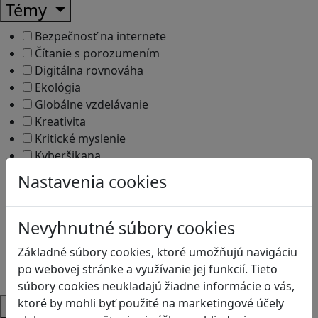
Témy
Bezpečnosť na internete
Čítanie s porozumením
Digitálna rovnováha
Ekológia
Globálne vzdelávanie
Kreativita
Kritické myslenie
Kyberšikana
Logické myslenie
Nastavenia cookies
Ľudské práva a tolerancia
Motorika a koncentrácia
Programovanie/Technika
Nevyhnutné súbory cookies
Sociálne zručnosti a kooperácia
Základné súbory cookies, ktoré umožňujú navigáciu
Strategické myslenie
po webovej stránke a využívanie jej funkcií. Tieto
Zdravie a pohyb
súbory cookies neukladajú žiadne informácie o vás,
ktoré by mohli byť použité na marketingové účely
Platformy