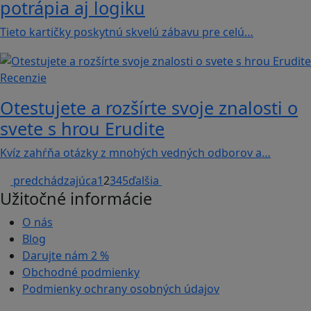
potrápia aj logiku
Tieto kartičky poskytnú skvelú zábavu pre celú…
Recenzie
Otestujete a rozšírte svoje znalosti o
svete s hrou Erudite
Kvíz zahŕňa otázky z mnohých vedných odborov a…
predchádzajúca
1
2
3
4
5
ďalšia
Užitočné informácie
O nás
Blog
Darujte nám
2 %
Obchodné podmienky
Podmienky ochrany osobných údajov