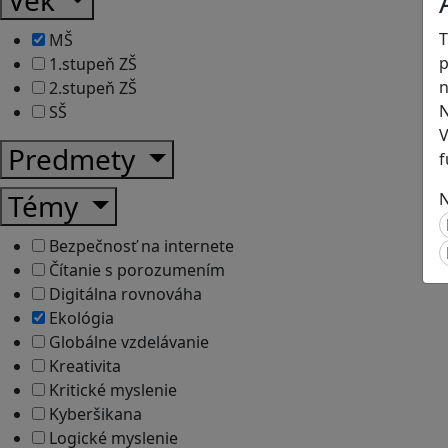
T
MŠ
p
1.stupeň ZŠ
n
2.stupeň ZŠ
N
SŠ
V
Predmety
f
Témy
N
Bezpečnosť na internete
Čítanie s porozumením
Digitálna rovnováha
Ekológia
Globálne vzdelávanie
Kreativita
Kritické myslenie
Kyberšikana
Logické myslenie