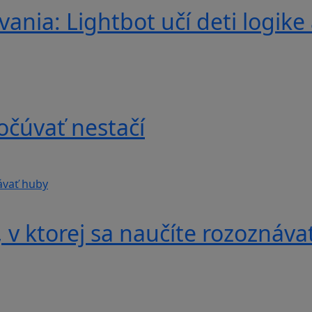
nia: Lightbot učí deti logike 
očúvať nestačí
v ktorej sa naučíte rozoznáva