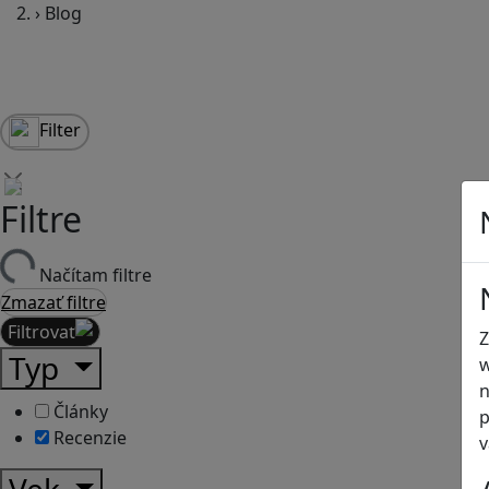
›
Blog
Filter
Filtre
Načítam filtre
Zmazať filtre
Filtrovať
Z
Typ
w
n
Články
p
Recenzie
v
Vek