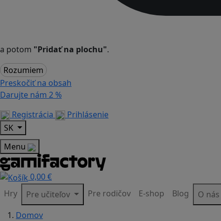
a potom
"Pridať na plochu"
.
Rozumiem
Preskočiť na obsah
Darujte nám
2 %
Registrácia
Prihlásenie
SK
Menu
0,00 €
Hry
Pre rodičov
E-shop
Blog
Pre učiteľov
O ná
Domov