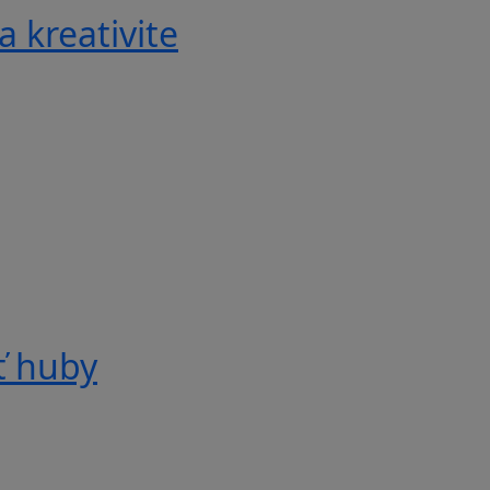
a kreativite
ť huby