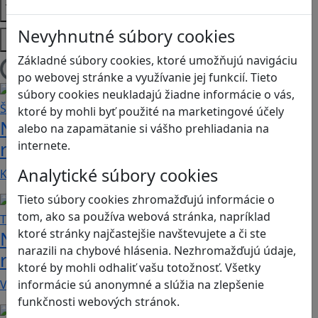
Témy
Nevyhnutné súbory cookies
Platformy
Základné súbory cookies, ktoré umožňujú navigáciu
Načítam blogy
po webovej stránke a využívanie jej funkcií. Tieto
súbory cookies neukladajú žiadne informácie o vás,
ktoré by mohli byť použité na marketingové účely
Návod pre rodičov: Ako na výber
alebo na zapamätanie si vášho prehliadania na
rodičovského zámku? Štvrtá časť
internete.
Analytické súbory cookies
Kvalitné aplikácie, ktoré ponúkajú bezpečné…
Tieto súbory cookies zhromažďujú informácie o
tom, ako sa používa webová stránka, napríklad
ktoré stránky najčastejšie navštevujete a či ste
Návod pre rodičov: Ako na výber
narazili na chybové hlásenia. Nezhromažďujú údaje,
rodičovského zámku? Tretia časť
ktoré by mohli odhaliť vašu totožnosť. Všetky
V obchode Play je možné nájsť veľké množstvo…
informácie sú anonymné a slúžia na zlepšenie
funkčnosti webových stránok.