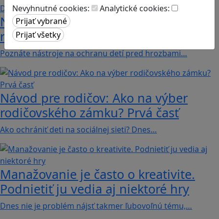
Nevyhnutné cookies:
Analytické cookies:
Návod pre rodičov: Ako na výber
rodičovského zámku? Druhá časť
Poznáte nástroje na ochranu detí pred hrozbami…
Návod pre rodičov: Ako na výber
rodičovského zámku? Prvá časť
Ako ochrániť deti na sociálnej sieti? Dnes…
Manažovanie je často o kreativite.
Podnietiť ju vedia aj niektoré hry
Dnes nie je problém nájsť takmer ľubovoľnú tému,…