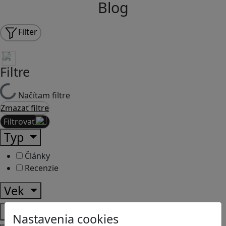
Blog
Filter
Filtre
Načítam filtre
Zmazať filtre
Filtrovať
Typ
Články
Recenzie
Vek
Predmety
Nastavenia cookies