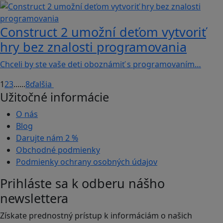
Construct 2 umožní deťom vytvoriť
hry bez znalosti programovania
Chceli by ste vaše deti oboznámiť s programovaním…
1
2
3
...
...
8
ďalšia
Užitočné informácie
O nás
Blog
Darujte nám
2 %
Obchodné podmienky
Podmienky ochrany osobných údajov
Prihláste sa k odberu nášho
newslettera
Získate prednostný prístup k informáciám o našich