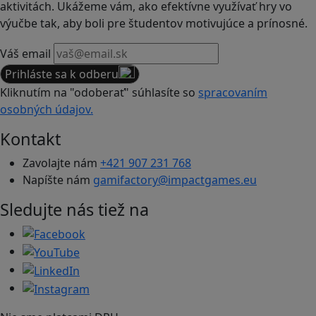
aktivitách. Ukážeme vám, ako efektívne využívať hry vo
výučbe tak, aby boli pre študentov motivujúce a prínosné.
Váš email
Prihláste sa k odberu
Kliknutím na "odoberať" súhlasíte so
spracovaním
osobných údajov.
Kontakt
Zavolajte nám
+421 907 231 768
Napíšte nám
gamifactory@impactgames.eu
Sledujte nás tiež na