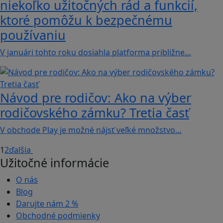
niekoľko užitočných rád a funkcií,
ktoré pomôžu k bezpečnému
používaniu
V januári tohto roku dosiahla platforma približne…
Návod pre rodičov: Ako na výber
rodičovského zámku? Tretia časť
V obchode Play je možné nájsť veľké množstvo…
1
2
ďalšia
Užitočné informácie
O nás
Blog
Darujte nám
2 %
Obchodné podmienky