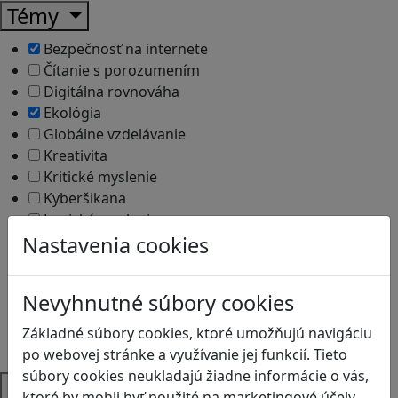
Témy
Bezpečnosť na internete
Čítanie s porozumením
Digitálna rovnováha
Ekológia
Globálne vzdelávanie
Kreativita
Kritické myslenie
Kyberšikana
Logické myslenie
Nastavenia cookies
Ľudské práva a tolerancia
Motorika a koncentrácia
Programovanie/Technika
Nevyhnutné súbory cookies
Sociálne zručnosti a kooperácia
Strategické myslenie
Základné súbory cookies, ktoré umožňujú navigáciu
Zdravie a pohyb
po webovej stránke a využívanie jej funkcií. Tieto
súbory cookies neukladajú žiadne informácie o vás,
Platformy
ktoré by mohli byť použité na marketingové účely