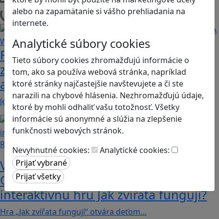
alebo na zapamätanie si vášho prehliadania na
Načítam blogy
internete.
Analytické súbory cookies
Fotografujte zvieratká, aby ste
Tieto súbory cookies zhromažďujú informácie o
zachránili ostrov v Alba: A Wildlife
tom, ako sa používa webová stránka, napríklad
adventure
ktoré stránky najčastejšie navštevujete a či ste
narazili na chybové hlásenia. Nezhromažďujú údaje,
Jednoduchá hra, vhodná pre kohokoľvek z rodiny,…
ktoré by mohli odhaliť vašu totožnosť. Všetky
informácie sú anonymné a slúžia na zlepšenie
funkčnosti webových stránok.
Recenzie
Nevyhnutné cookies:
Analytické cookies:
Vzdelávacie dobrodružstvo:
Objavujte svet zvierat cez
interaktívnu hru Jak zvířata fungují?
Hra „Jak zvířata fungují“ otvára deťom…