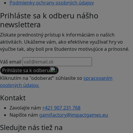
Podmienky ochrany osobných údajov
Prihláste sa k odberu nášho
newslettera
Získate prednostný prístup k informáciám o našich
aktivitách. Ukážeme vám, ako efektívne využívať hry vo
výučbe tak, aby boli pre študentov motivujúce a prínosné.
Váš email
Prihláste sa k odberu
Kliknutím na "odoberať" súhlasíte so
spracovaním
osobných údajov.
Kontakt
Zavolajte nám
+421 907 231 768
Napíšte nám
gamifactory@impactgames.eu
Sledujte nás tiež na