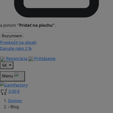
a potom
"Pridať na plochu"
.
Rozumiem
Preskočiť na obsah
Darujte nám
2 %
Registrácia
Prihlásenie
SK
Menu
0,00 €
Domov
›
Blog