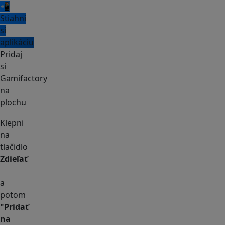
📲
Stiahni
si
aplikáciu
Pridaj
si
Gamifactory
na
plochu
Klepni
na
tlačidlo
Zdieľať
a
potom
"Pridať
na