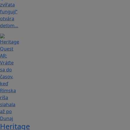
zvířata
fungují“
otvára
deťom…
Heritage