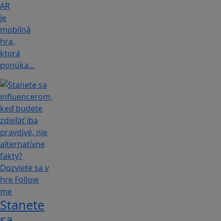
AR
je
mobilná
hra,
ktorá
ponúka…
Stanete
sa