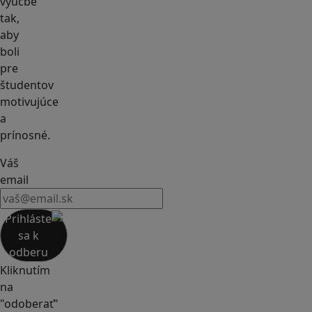
výučbe
tak,
aby
boli
pre
študentov
motivujúce
a
prínosné.
Váš
email
Prihláste
sa k
odberu
Kliknutím
na
"odoberať"