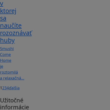
v
ktorej
sa
naučíte
rozoznávať
huby
Smushi
Come
Home
je
roztomilá
a relaxačná…
1
2
3
4
ďalšia
Užitočné
informácie