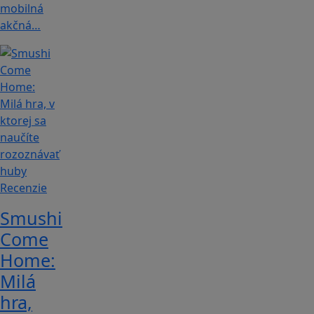
mobilná
akčná…
Recenzie
Smushi
Come
Home:
Milá
hra,