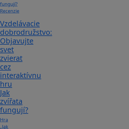
Recenzie
Vzdelávacie
dobrodružstvo:
Objavujte
svet
zvierat
cez
interaktívnu
hru
Jak
zvířata
fungují?
Hra
„Jak