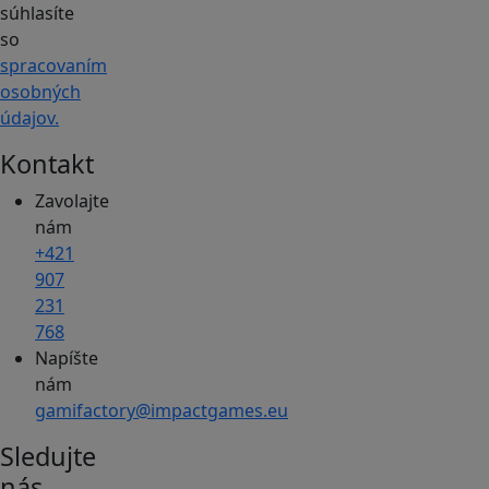
súhlasíte
so
spracovaním
osobných
údajov.
Kontakt
Zavolajte
nám
+421
907
231
768
Napíšte
nám
gamifactory@impactgames.eu
Sledujte
nás