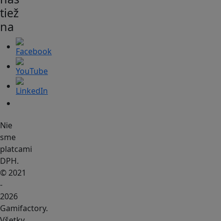
tiež
na
Nie
sme
platcami
DPH.
© 2021
-
2026
Gamifactory.
Všetky