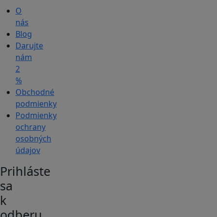
O
nás
Blog
Darujte
nám
2
%
Obchodné
podmienky
Podmienky
ochrany
osobných
údajov
Prihláste
sa
k
odberu