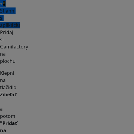
📲
Stiahni
si
aplikáciu
Pridaj
si
Gamifactory
na
plochu
Klepni
na
tlačidlo
Zdieľať
a
potom
"Pridať
na