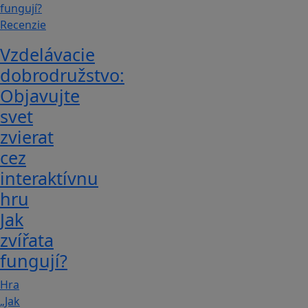
Recenzie
Vzdelávacie
dobrodružstvo:
Objavujte
svet
zvierat
cez
interaktívnu
hru
Jak
zvířata
fungují?
Hra
„Jak