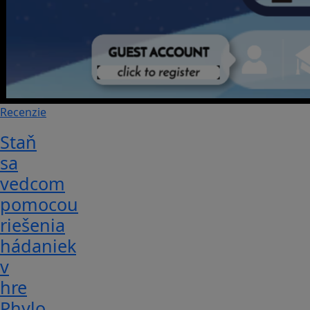
Recenzie
Staň
sa
vedcom
pomocou
riešenia
hádaniek
v
hre
Phylo