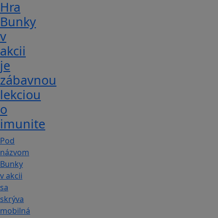
Hra
Bunky
v
akcii
je
zábavnou
lekciou
o
imunite
Pod
názvom
Bunky
v akcii
sa
skrýva
mobilná