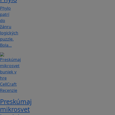
Phylo
patrí
do
žánru
logických
puzzle.
Bola…
Recenzie
Preskúmaj
mikrosvet