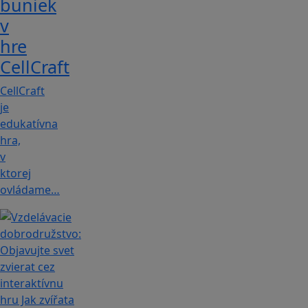
buniek
v
hre
CellCraft
CellCraft
je
edukatívna
hra,
v
ktorej
ovládame…