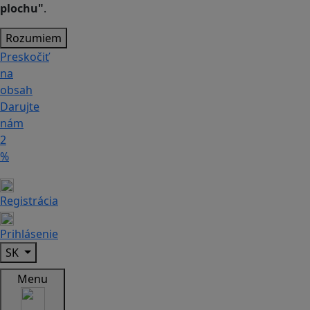
plochu"
.
Rozumiem
Preskočiť
na
obsah
Darujte
nám
2
%
Registrácia
Prihlásenie
SK
Menu