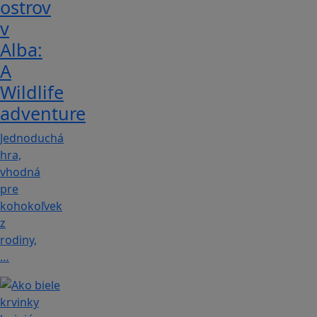
ostrov
v
Alba:
A
Wildlife
adventure
Jednoduchá
hra,
vhodná
pre
kohokoľvek
z
rodiny,
…