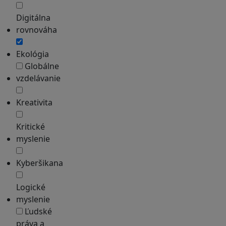
Digitálna
rovnováha
Ekológia
Globálne
vzdelávanie
Kreativita
Kritické
myslenie
Kyberšikana
Logické
myslenie
Ľudské
práva a