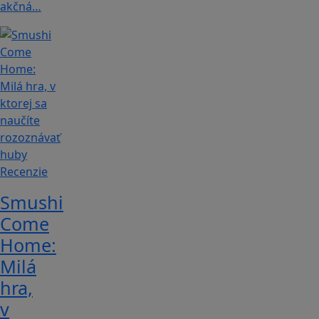
akčná…
Recenzie
Smushi
Come
Home:
Milá
hra,
v