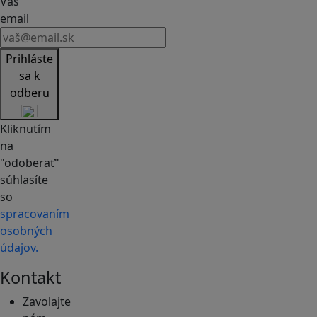
Váš
email
Prihláste
sa k
odberu
Kliknutím
na
"odoberať"
súhlasíte
so
spracovaním
osobných
údajov.
Kontakt
Zavolajte