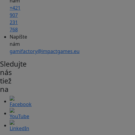
nám
+421
907
231
768
Napíšte
nám
gamifactory@impactgames.eu
Sledujte
nás
tiež
na