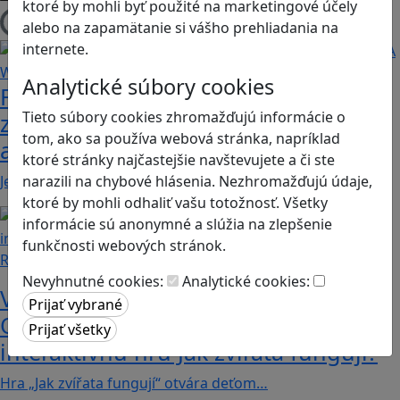
ktoré by mohli byť použité na marketingové účely
alebo na zapamätanie si vášho prehliadania na
Načítam blogy
internete.
Analytické súbory cookies
Fotografujte zvieratká, aby ste
Tieto súbory cookies zhromažďujú informácie o
zachránili ostrov v Alba: A Wildlife
tom, ako sa používa webová stránka, napríklad
adventure
ktoré stránky najčastejšie navštevujete a či ste
Jednoduchá hra, vhodná pre kohokoľvek z rodiny,…
narazili na chybové hlásenia. Nezhromažďujú údaje,
ktoré by mohli odhaliť vašu totožnosť. Všetky
informácie sú anonymné a slúžia na zlepšenie
funkčnosti webových stránok.
Recenzie
Nevyhnutné cookies:
Analytické cookies:
Vzdelávacie dobrodružstvo:
Objavujte svet zvierat cez
interaktívnu hru Jak zvířata fungují?
Hra „Jak zvířata fungují“ otvára deťom…