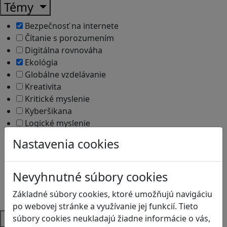
Témy
Bezpečnosť na internete
Čítanie s porozumením
Digitálna rovnováha
Ekológia
Globálne vzdelávanie
Kreativita
Kritické myslenie
Kyberšikana
Logické myslenie
Ľudské práva a tolerancia
Nastavenia cookies
Motorika a koncentrácia
Programovanie/Technika
Sociálne zručnosti a kooperácia
Nevyhnutné súbory cookies
Strategické myslenie
Základné súbory cookies, ktoré umožňujú navigáciu
Zdravie a pohyb
po webovej stránke a využívanie jej funkcií. Tieto
Platformy
súbory cookies neukladajú žiadne informácie o vás,