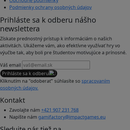
Obchodné podmienky
Podmienky ochrany osobných údajov
Prihláste sa k odberu nášho
newslettera
Získate prednostný prístup k informáciám o našich
aktivitách. Ukážeme vám, ako efektívne využívať hry vo
výučbe tak, aby boli pre študentov motivujúce a prínosné.
Váš email
Prihláste sa k odberu
Kliknutím na "odoberať" súhlasíte so
spracovaním
osobných údajov.
Kontakt
Zavolajte nám
+421 907 231 768
Napíšte nám
gamifactory@impactgames.eu
Sledujte nás tiež na