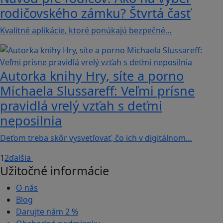
rodičovského zámku? Štvrtá časť
Kvalitné aplikácie, ktoré ponúkajú bezpečné…
Autorka knihy Hry, síte a porno
Michaela Slussareff: Veľmi prísne
pravidlá vrelý vzťah s deťmi
neposilnia
Deťom treba skôr vysvetľovať, čo ich v digitálnom…
1
2
ďalšia
Užitočné informácie
O nás
Blog
Darujte nám
2 %