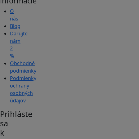
informácie
O
nás
Blog
Darujte
nám
2
%
Obchodné
podmienky
Podmienky
ochrany
osobných
údajov
Prihláste
sa
k