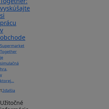
Together:
vyskúšajte
si
prácu
v
obchode
Supermarket
Together
je
simulačná
hra,
v
ktorej…
1
2
ďalšia
Užitočné