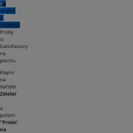
📲
Stiahni
si
aplikáciu
Pridaj
si
Gamifactory
na
plochu
Klepni
na
tlačidlo
Zdieľať
a
potom
"Pridať
na