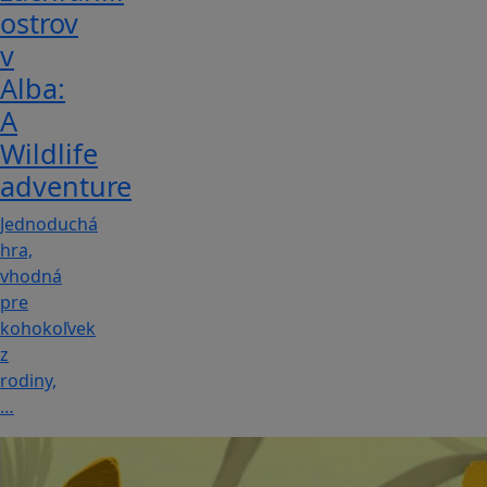
ostrov
v
Alba:
A
Wildlife
adventure
Jednoduchá
hra,
vhodná
pre
kohokoľvek
z
rodiny,
…