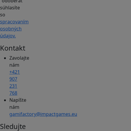
"odoberať"
súhlasíte
so
spracovaním
osobných
údajov.
Kontakt
Zavolajte
nám
+421
907
231
768
Napíšte
nám
gamifactory@impactgames.eu
Sledujte