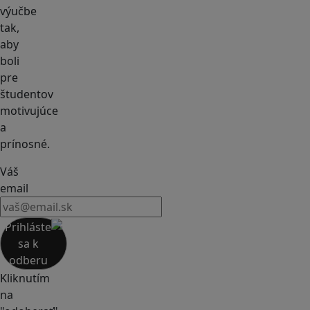
výučbe
tak,
aby
boli
pre
študentov
motivujúce
a
prínosné.
Váš
email
Prihláste
sa k
odberu
Kliknutím
na