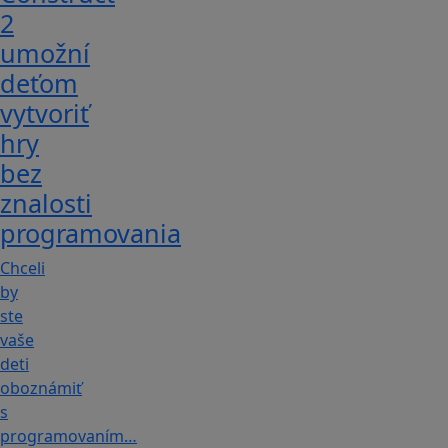
2
umožní
deťom
vytvoriť
hry
bez
znalosti
programovania
Chceli
by
ste
vaše
deti
oboznámiť
s
programovaním…