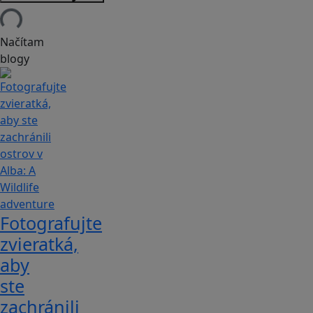
Načítam
blogy
Fotografujte
zvieratká,
aby
ste
zachránili