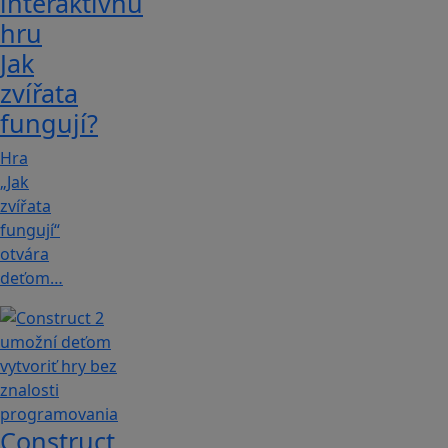
interaktívnu
hru
Jak
zvířata
fungují?
Hra
„Jak
zvířata
fungují“
otvára
deťom…
Construct