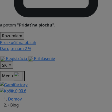
a potom
"Pridať na plochu"
.
Rozumiem
Preskočiť na obsah
Darujte nám
2 %
Registrácia
Prihlásenie
SK
Menu
0,00 €
Domov
›
Blog