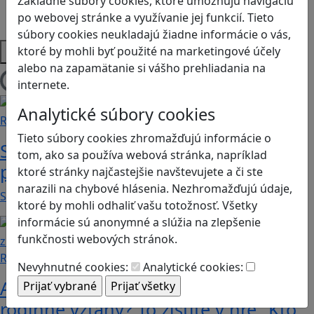
Základné súbory cookies, ktoré umožňujú navigáciu
Strategické myslenie
po webovej stránke a využívanie jej funkcií. Tieto
Zdravie a pohyb
súbory cookies neukladajú žiadne informácie o vás,
Platformy
ktoré by mohli byť použité na marketingové účely
alebo na zapamätanie si vášho prehliadania na
internete.
Načítam blogy
Analytické súbory cookies
Recenzie
Tieto súbory cookies zhromažďujú informácie o
Supermarket Together: vyskúšajte si
tom, ako sa používa webová stránka, napríklad
prácu v obchode
ktoré stránky najčastejšie navštevujete a či ste
narazili na chybové hlásenia. Nezhromažďujú údaje,
Supermarket Together je simulačná hra, v ktorej…
ktoré by mohli odhaliť vašu totožnosť. Všetky
informácie sú anonymné a slúžia na zlepšenie
funkčnosti webových stránok.
Recenzie
Nevyhnutné cookies:
Analytické cookies:
Ako ovplyvnil komunistický režim
rodinné vzťahy? To zistíte v hre „Kto