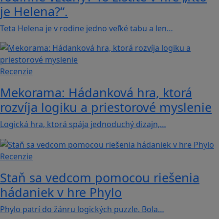
je Helena?“.
Teta Helena je v rodine jedno veľké tabu a len…
Recenzie
Mekorama: Hádanková hra, ktorá
rozvíja logiku a priestorové myslenie
Logická hra, ktorá spája jednoduchý dizajn,…
Recenzie
Staň sa vedcom pomocou riešenia
hádaniek v hre Phylo
Phylo patrí do žánru logických puzzle. Bola…