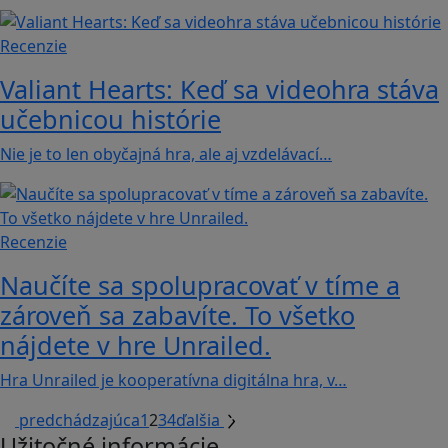
Recenzie
Valiant Hearts: Keď sa videohra stáva
učebnicou histórie
Nie je to len obyčajná hra, ale aj vzdelávací…
Recenzie
Naučíte sa spolupracovať v tíme a
zároveň sa zabavíte. To všetko
nájdete v hre Unrailed.
Hra Unrailed je kooperatívna digitálna hra, v…
predchádzajúca
1
2
3
4
ďalšia
Užitočné informácie