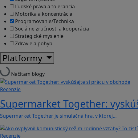
Ľudské práva a tolerancia
Motorika a koncentrácia
Programovanie/Technika
Sociálne zručnosti a kooperácia
Strategické myslenie
Zdravie a pohyb
Platformy
Načítam blogy
Recenzie
Supermarket Together: vyskúš
Supermarket Together je simulačná hra, v ktorej…
Recenzie