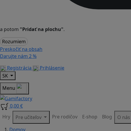
a potom
"Pridať na plochu"
.
Rozumiem
Preskočiť na obsah
Darujte nám
2 %
Registrácia
Prihlásenie
SK
Menu
0,00 €
Hry
Pre rodičov
E-shop
Blog
Pre učiteľov
O ná
Domov