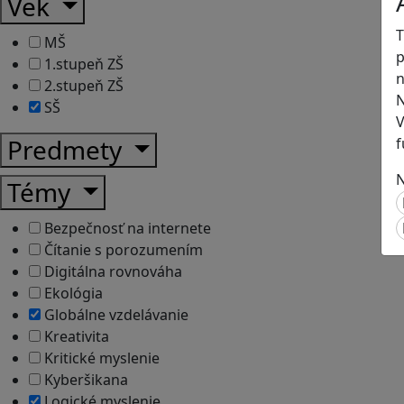
Vek
T
MŠ
p
1.stupeň ZŠ
n
2.stupeň ZŠ
N
SŠ
V
Predmety
f
N
Témy
Bezpečnosť na internete
Čítanie s porozumením
Digitálna rovnováha
Ekológia
Globálne vzdelávanie
Kreativita
Kritické myslenie
Kyberšikana
Logické myslenie