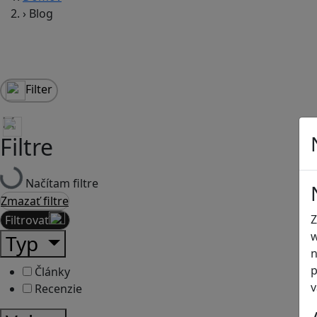
›
Blog
Filter
Filtre
Načítam filtre
Zmazať filtre
Z
Filtrovať
w
Typ
n
p
Články
v
Recenzie