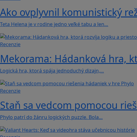
Ako ovplyvnil komunistický rež
Teta Helena je v rodine jedno veľké tabu a len…
Recenzie
Mekorama: Hádanková hra, ktor
Logická hra, ktorá spája jednoduchý dizajn,…
Recenzie
Staň sa vedcom pomocou rieše
Phylo patrí do žánru logických puzzle. Bola…