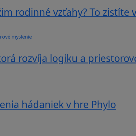
im rodinné vzťahy? To zistíte v
á rozvíja logiku a priestorov
nia hádaniek v hre Phylo