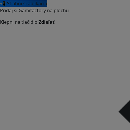
📲 Stiahni si aplikáciu
Pridaj si Gamifactory na plochu
Klepni na tlačidlo
Zdieľať