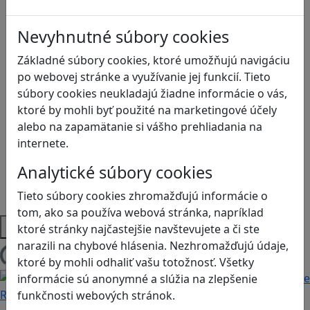
Ekológia
Globálne vzdelávanie
Nevyhnutné súbory cookies
Kreativita
Základné súbory cookies, ktoré umožňujú navigáciu
Kritické myslenie
po webovej stránke a využívanie jej funkcií. Tieto
Kyberšikana
súbory cookies neukladajú žiadne informácie o vás,
Logické myslenie
ktoré by mohli byť použité na marketingové účely
Ľudské práva a tolerancia
alebo na zapamätanie si vášho prehliadania na
Motorika a koncentrácia
internete.
Programovanie/Technika
Sociálne zručnosti a kooperácia
Analytické súbory cookies
Strategické myslenie
Zdravie a pohyb
Tieto súbory cookies zhromažďujú informácie o
tom, ako sa používa webová stránka, napríklad
Platformy
ktoré stránky najčastejšie navštevujete a či ste
narazili na chybové hlásenia. Nezhromažďujú údaje,
Načítam blogy
ktoré by mohli odhaliť vašu totožnosť. Všetky
informácie sú anonymné a slúžia na zlepšenie
Recenzie
funkčnosti webových stránok.