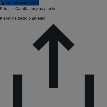
📲 Stiahni si aplikáciu
Pridaj si Gamifactory na plochu
Klepni na tlačidlo
Zdieľať