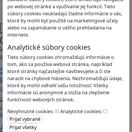
Sociálne zručnosti a kooperácia
po webovej stránke a využívanie jej funkcií. Tieto
Strategické myslenie
súbory cookies neukladajú žiadne informácie o vás,
Zdravie a pohyb
ktoré by mohli byť použité na marketingové účely
Platformy
alebo na zapamätanie si vášho prehliadania na
internete.
Načítam blogy
Analytické súbory cookies
Tieto súbory cookies zhromažďujú informácie o
Recenzie
tom, ako sa používa webová stránka, napríklad
Supermarket Together: vyskúšajte si
ktoré stránky najčastejšie navštevujete a či ste
prácu v obchode
narazili na chybové hlásenia. Nezhromažďujú údaje,
ktoré by mohli odhaliť vašu totožnosť. Všetky
Supermarket Together je simulačná hra, v ktorej…
informácie sú anonymné a slúžia na zlepšenie
funkčnosti webových stránok.
Nevyhnutné cookies:
Analytické cookies:
Recenzie
Ako ovplyvnil komunistický režim