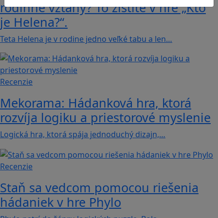
rodinné vzťahy? To zistíte v hre „Kto
je Helena?“.
Teta Helena je v rodine jedno veľké tabu a len…
Recenzie
Mekorama: Hádanková hra, ktorá
rozvíja logiku a priestorové myslenie
Logická hra, ktorá spája jednoduchý dizajn,…
Recenzie
Staň sa vedcom pomocou riešenia
hádaniek v hre Phylo