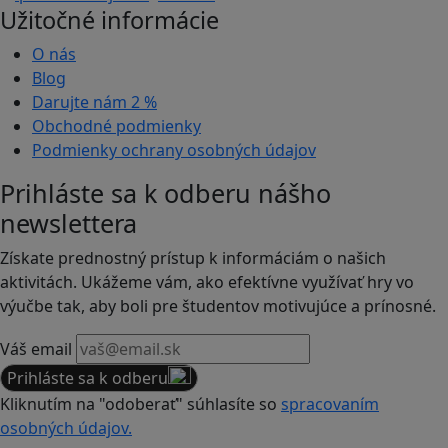
Užitočné informácie
O nás
Blog
Darujte nám
2 %
Obchodné podmienky
Podmienky ochrany osobných údajov
Prihláste sa k odberu nášho
newslettera
Získate prednostný prístup k informáciám o našich
aktivitách. Ukážeme vám, ako efektívne využívať hry vo
výučbe tak, aby boli pre študentov motivujúce a prínosné.
Váš email
Prihláste sa k odberu
Kliknutím na "odoberať" súhlasíte so
spracovaním
osobných údajov.