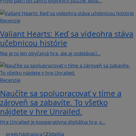
Phylo patrí do žánru logických puzzle. Bola…
Recenzie
Valiant Hearts: Keď sa videohra stáva
učebnicou histórie
Nie je to len obyčajná hra, ale aj vzdelávací…
Recenzie
Naučíte sa spolupracovať v tíme a
zároveň sa zabavíte. To všetko
nájdete v hre Unrailed.
Hra Unrailed je kooperatívna digitálna hra, v…
predchádzajúca
1
2
3
ďalšia