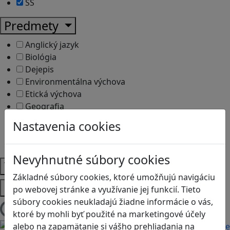
SŠ
Predmety
Anglický jazyk
Biológia
Dejepis
Environmentálna výchova
Etická výchova
Geografia
Matematika
Nastavenia cookies
Občianska náuka
Vlastiveda
Nevyhnutné súbory cookies
Témy
Základné súbory cookies, ktoré umožňujú navigáciu
Platformy
po webovej stránke a využívanie jej funkcií. Tieto
súbory cookies neukladajú žiadne informácie o vás,
Načítam blogy
ktoré by mohli byť použité na marketingové účely
alebo na zapamätanie si vášho prehliadania na