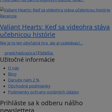
Recenzie
Valiant Hearts: Keď sa videohra stáva
učebnicou histórie
Nie je to len obyčajná hra, ale aj vzdelávací…
predchádzajúca
1
2
3
ďalšia
Užitočné informácie
O nás
Blog
Darujte nám
2 %
Obchodné podmienky
Podmienky ochrany osobných údajov
Prihláste sa k odberu nášho
newslettera