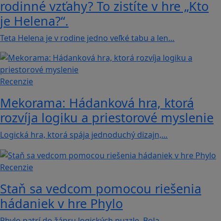
rodinné vzťahy? To zistíte v hre „Kto
je Helena?“.
Teta Helena je v rodine jedno veľké tabu a len…
Recenzie
Mekorama: Hádanková hra, ktorá
rozvíja logiku a priestorové myslenie
Logická hra, ktorá spája jednoduchý dizajn,…
Recenzie
Staň sa vedcom pomocou riešenia
hádaniek v hre Phylo
Phylo patrí do žánru logických puzzle. Bola…