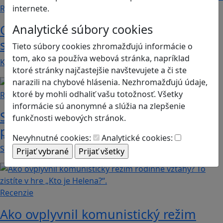
internete.
Recenzie
Analytické súbory cookies
Otestujete a rozšírte svoje znalosti o
svete s hrou Erudite
Tieto súbory cookies zhromažďujú informácie o
tom, ako sa používa webová stránka, napríklad
Kvíz zahŕňa otázky z mnohých vedných odborov a…
ktoré stránky najčastejšie navštevujete a či ste
narazili na chybové hlásenia. Nezhromažďujú údaje,
ktoré by mohli odhaliť vašu totožnosť. Všetky
Recenzie
informácie sú anonymné a slúžia na zlepšenie
Supermarket Together: vyskúšajte si
funkčnosti webových stránok.
prácu v obchode
Nevyhnutné cookies:
Analytické cookies:
Supermarket Together je simulačná hra, v ktorej…
Recenzie
Ako ovplyvnil komunistický režim