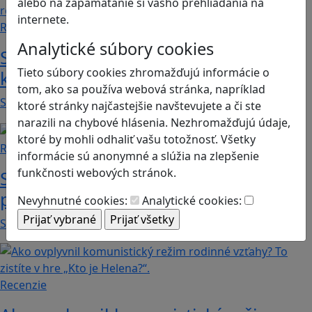
alebo na zapamätanie si vášho prehliadania na
internete.
Recenzie
Analytické súbory cookies
Smushi Come Home: Milá hra, v
Tieto súbory cookies zhromažďujú informácie o
ktorej sa naučíte rozoznávať huby
tom, ako sa používa webová stránka, napríklad
Smushi Come Home je roztomilá a relaxačná…
ktoré stránky najčastejšie navštevujete a či ste
narazili na chybové hlásenia. Nezhromažďujú údaje,
ktoré by mohli odhaliť vašu totožnosť. Všetky
Recenzie
informácie sú anonymné a slúžia na zlepšenie
funkčnosti webových stránok.
Supermarket Together: vyskúšajte si
prácu v obchode
Nevyhnutné cookies:
Analytické cookies:
Supermarket Together je simulačná hra, v ktorej…
Recenzie