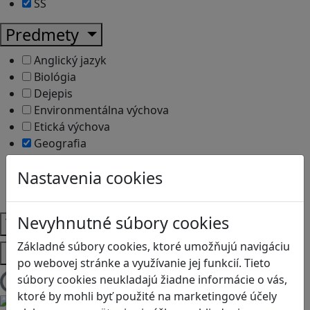
SŠ
Predmety
Anglický jazyk
Biológia
Dejepis
Environmentálna výchova
Etická výchova
Geografia
Matematika
Nastavenia cookies
Občianska náuka
Vlastiveda
Nevyhnutné súbory cookies
Témy
Základné súbory cookies, ktoré umožňujú navigáciu
Platformy
po webovej stránke a využívanie jej funkcií. Tieto
súbory cookies neukladajú žiadne informácie o vás,
Načítam blogy
ktoré by mohli byť použité na marketingové účely