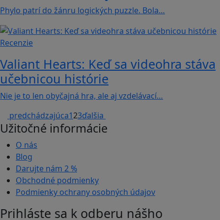
Phylo patrí do žánru logických puzzle. Bola…
Recenzie
Valiant Hearts: Keď sa videohra stáva
učebnicou histórie
Nie je to len obyčajná hra, ale aj vzdelávací…
predchádzajúca
1
2
3
ďalšia
Užitočné informácie
O nás
Blog
Darujte nám
2 %
Obchodné podmienky
Podmienky ochrany osobných údajov
Prihláste sa k odberu nášho