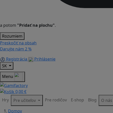
a potom
"Pridať na plochu"
.
Rozumiem
Preskočiť na obsah
Darujte nám
2 %
Registrácia
Prihlásenie
SK
Menu
0,00 €
Hry
Pre rodičov
E-shop
Blog
Pre učiteľov
O ná
Domov