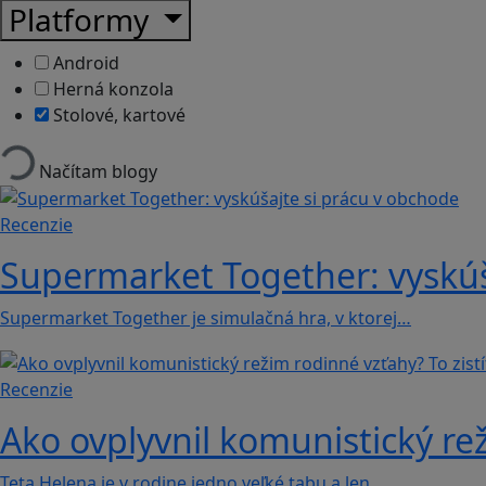
Platformy
Android
Herná konzola
Stolové, kartové
Načítam blogy
Recenzie
Supermarket Together: vyskúš
Supermarket Together je simulačná hra, v ktorej…
Recenzie
Ako ovplyvnil komunistický rež
Teta Helena je v rodine jedno veľké tabu a len…