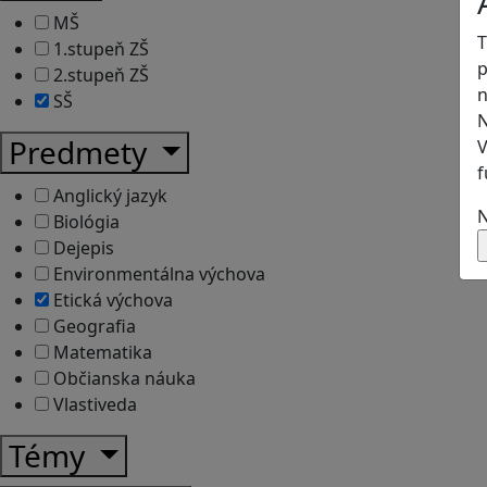
MŠ
T
1.stupeň ZŠ
p
2.stupeň ZŠ
n
SŠ
N
Predmety
V
f
Anglický jazyk
N
Biológia
Dejepis
Environmentálna výchova
Etická výchova
Geografia
Matematika
Občianska náuka
Vlastiveda
Témy