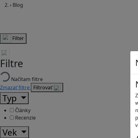
›
Blog
Filter
Filtre
Načítam filtre
Zmazať filtre
Filtrovať
Z
Typ
w
n
Články
p
Recenzie
v
Vek