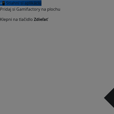
📲 Stiahni si aplikáciu
Pridaj si Gamifactory na plochu
Klepni na tlačidlo
Zdieľať