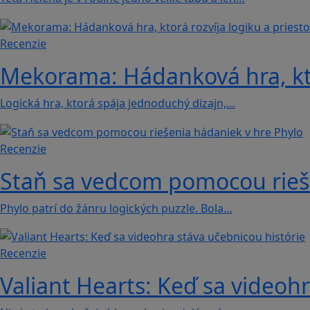
Recenzie
Mekorama: Hádanková hra, ktor
Logická hra, ktorá spája jednoduchý dizajn,…
Recenzie
Staň sa vedcom pomocou rieše
Phylo patrí do žánru logických puzzle. Bola…
Recenzie
Valiant Hearts: Keď sa videohr