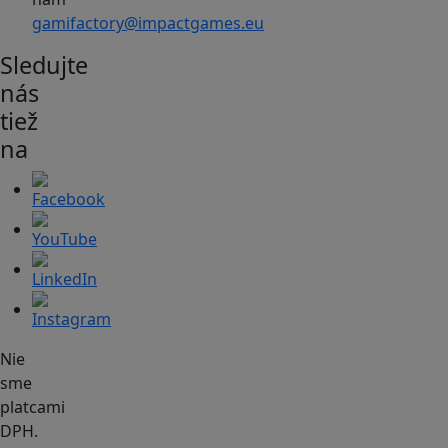
gamifactory@impactgames.eu
Sledujte
nás
tiež
na
Nie
sme
platcami
DPH.