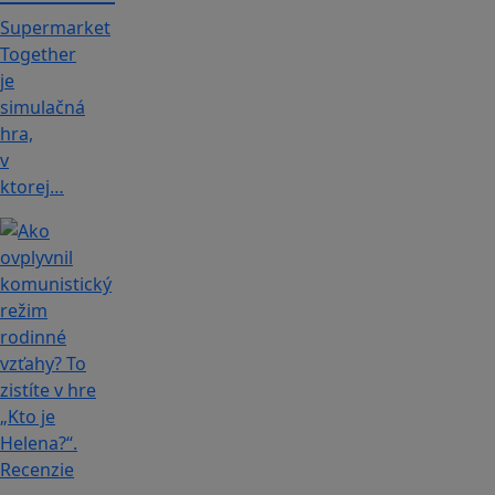
Supermarket
Together
je
simulačná
hra,
v
ktorej…
Recenzie