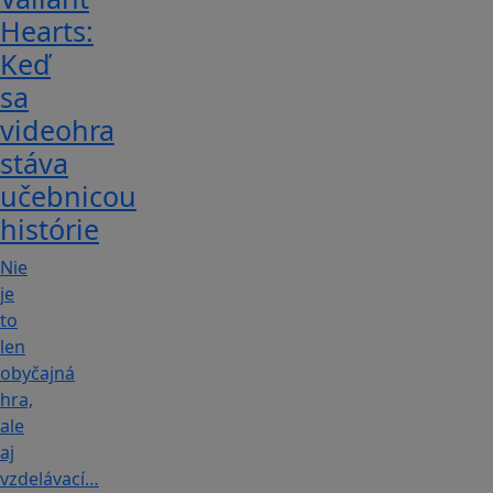
Hearts:
Keď
sa
videohra
stáva
učebnicou
histórie
Nie
je
to
len
obyčajná
hra,
ale
aj
vzdelávací…