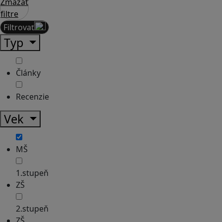
Zmazať
filtre
Filtrovať
Typ
Články
Recenzie
Vek
MŠ
1.stupeň
ZŠ
2.stupeň
ZŠ