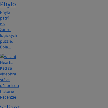
Phylo
Phylo
patrí
do
žánru
logických
puzzle.
Bola…
Recenzie
Valiant