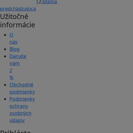
1
2
3
ďalšia
predchádzajúca
Užitočné
informácie
O
nás
Blog
Darujte
nám
2
%
Obchodné
podmienky
Podmienky
ochrany
osobných
údajov