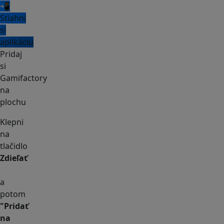
📲
Stiahni
si
aplikáciu
Pridaj
si
Gamifactory
na
plochu
Klepni
na
tlačidlo
Zdieľať
a
potom
"Pridať
na