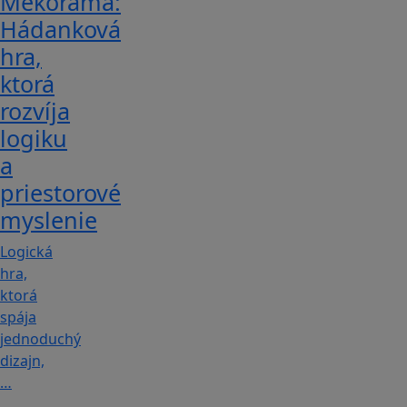
Mekorama:
Hádanková
hra,
ktorá
rozvíja
logiku
a
priestorové
myslenie
Logická
hra,
ktorá
spája
jednoduchý
dizajn,
…