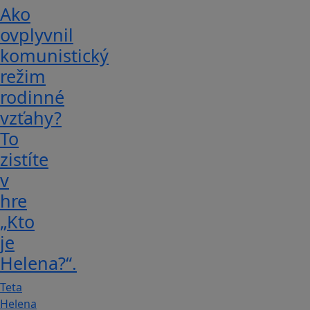
Ako
ovplyvnil
komunistický
režim
rodinné
vzťahy?
To
zistíte
v
hre
„Kto
je
Helena?“.
Teta
Helena