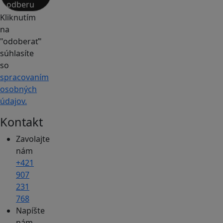
odberu
Kliknutím
na
"odoberať"
súhlasíte
so
spracovaním
osobných
údajov.
Kontakt
Zavolajte
nám
+421
907
231
768
Napíšte
nám