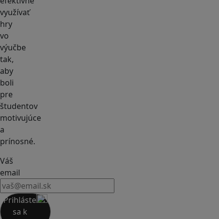
efektívne
využívať
hry
vo
výučbe
tak,
aby
boli
pre
študentov
motivujúce
a
prínosné.
Váš
email
Prihláste
sa k