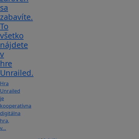
sa
zabavíte.
To
všetko
nájdete
v
hre
Unrailed.
Hra
Unrailed
je
kooperatívna
digitálna
hra,
v…