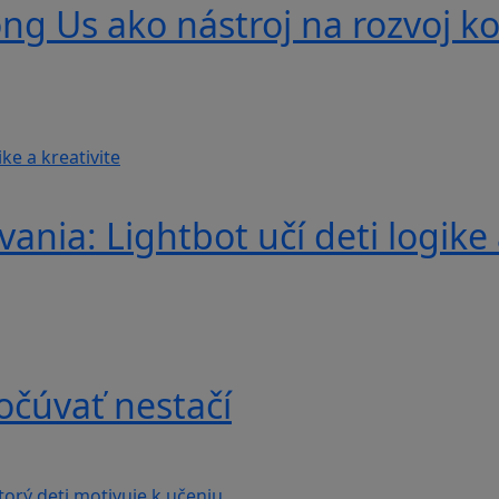
g Us ako nástroj na rozvoj ko
nia: Lightbot učí deti logike 
očúvať nestačí