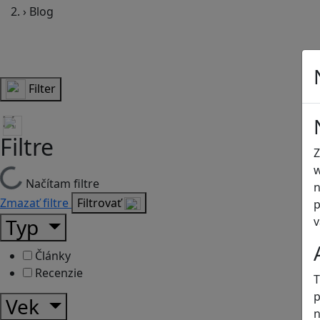
›
Blog
Filter
Filtre
Z
w
Načítam filtre
n
Zmazať filtre
Filtrovať
p
v
Typ
Články
Recenzie
T
p
Vek
n