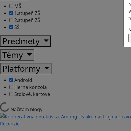
N
MŠ
V
1.stupeň ZŠ
f
2.stupeň ZŠ
SŠ
N
Predmety
Témy
Platformy
Android
Herná konzola
Stolové, kartové
Načítam blogy
Recenzie