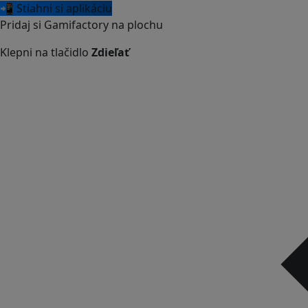
📲 Stiahni si aplikáciu
Pridaj si Gamifactory na plochu
Klepni na tlačidlo
Zdieľať