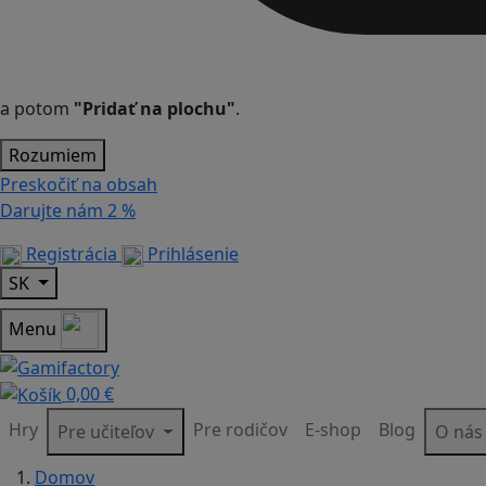
a potom
"Pridať na plochu"
.
Rozumiem
Preskočiť na obsah
Darujte nám
2 %
Registrácia
Prihlásenie
SK
Menu
0,00 €
Hry
Pre rodičov
E-shop
Blog
Pre učiteľov
O ná
Domov