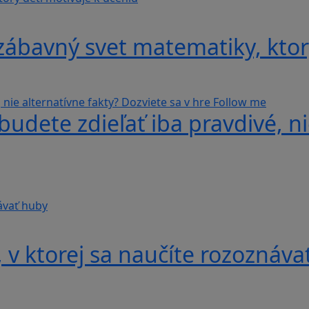
ábavný svet matematiky, ktorý
udete zdieľať iba pravdivé, ni
v ktorej sa naučíte rozoznáva