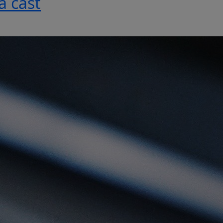
á časť