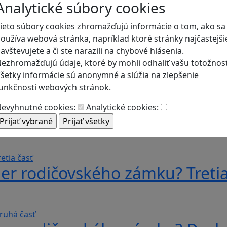
Analytické súbory cookies
ieto súbory cookies zhromažďujú informácie o tom, ako sa
oužíva webová stránka, napríklad ktoré stránky najčastejši
avštevujete a či ste narazili na chybové hlásenia.
ezhromažďujú údaje, ktoré by mohli odhaliť vašu totožnosť
šetky informácie sú anonymné a slúžia na zlepšenie
unkčnosti webových stránok.
evyhnutné cookies:
Analytické cookies:
er rodičovského zámku? Štvrtá
er rodičovského zámku? Tretia