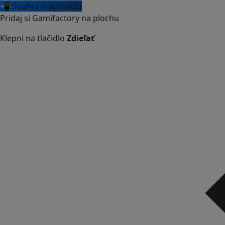
📲 Stiahni si aplikáciu
Pridaj si Gamifactory na plochu
Klepni na tlačidlo
Zdieľať