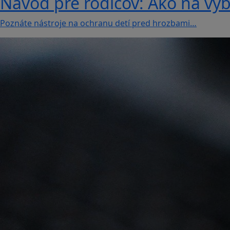
Návod pre rodičov: Ako na vý
Poznáte nástroje na ochranu detí pred hrozbami…