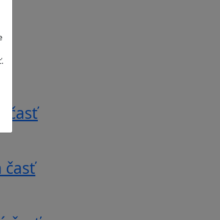
e
.
 časť
 časť