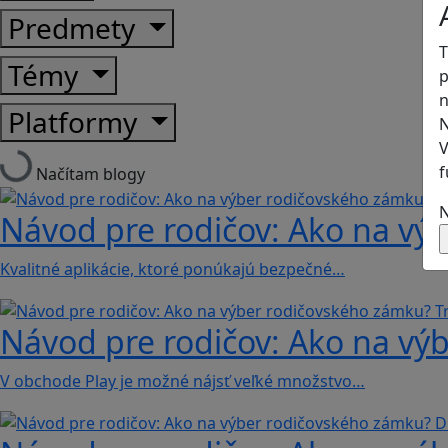
Predmety
T
Témy
p
n
Platformy
N
V
f
Načítam blogy
N
Návod pre rodičov: Ako na výb
Kvalitné aplikácie, ktoré ponúkajú bezpečné…
Návod pre rodičov: Ako na výb
V obchode Play je možné nájsť veľké množstvo…