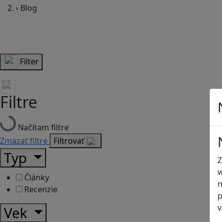
›
Blog
Filter
Filtre
Načítam filtre
Zmazať filtre
Filtrovať
Typ
Z
w
Články
n
Recenzie
p
v
Vek