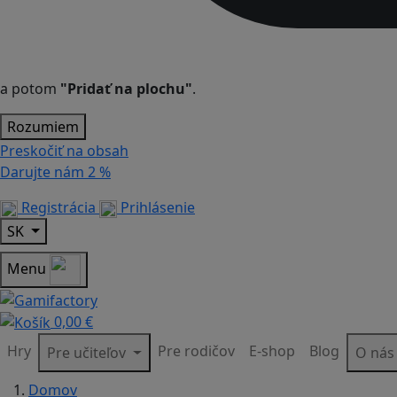
a potom
"Pridať na plochu"
.
Rozumiem
Preskočiť na obsah
Darujte nám
2 %
Registrácia
Prihlásenie
SK
Menu
0,00 €
Hry
Pre rodičov
E-shop
Blog
Pre učiteľov
O ná
Domov