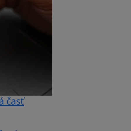
á časť