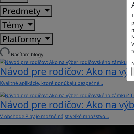
Predmety
T
Témy
p
n
Platformy
N
V
f
Načítam blogy
N
Návod pre rodičov: Ako na výb
Kvalitné aplikácie, ktoré ponúkajú bezpečné…
Návod pre rodičov: Ako na výb
V obchode Play je možné nájsť veľké množstvo…