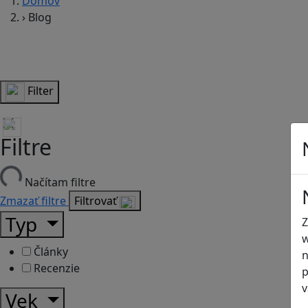
Domov
›
Blog
Filter
Filtre
Načítam filtre
Zmazať filtre
Filtrovať
Typ
Z
w
Články
n
Recenzie
p
v
Vek