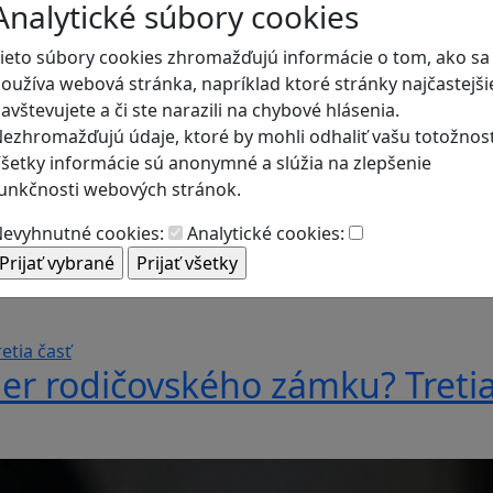
Analytické súbory cookies
ieto súbory cookies zhromažďujú informácie o tom, ako sa
oužíva webová stránka, napríklad ktoré stránky najčastejši
avštevujete a či ste narazili na chybové hlásenia.
ezhromažďujú údaje, ktoré by mohli odhaliť vašu totožnosť
šetky informácie sú anonymné a slúžia na zlepšenie
unkčnosti webových stránok.
evyhnutné cookies:
Analytické cookies:
er rodičovského zámku? Štvrtá
er rodičovského zámku? Tretia