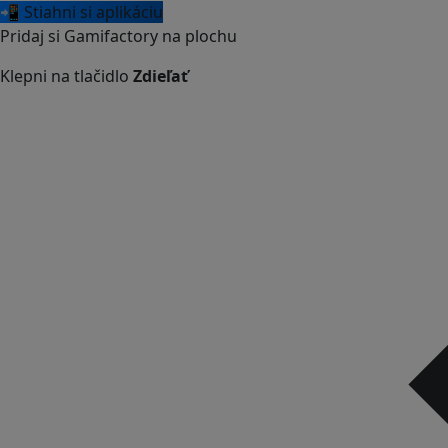
📲 Stiahni si aplikáciu
Pridaj si Gamifactory na plochu
Klepni na tlačidlo
Zdieľať