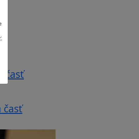
e
.
 časť
 časť