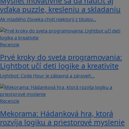
Myslieť inovatívne sa dá naučiť aj
vďaka puzzle, kresleniu a skladaniu
Ak mladého človeka chytí niektorý z titulov…
Recenzie
Prvé kroky do sveta programovania:
Lightbot učí deti logike a kreativite
Lightbot: Code Hour je zábavná a zároveň…
Recenzie
Mekorama: Hádanková hra, ktorá
rozvíja logiku a priestorové myslenie