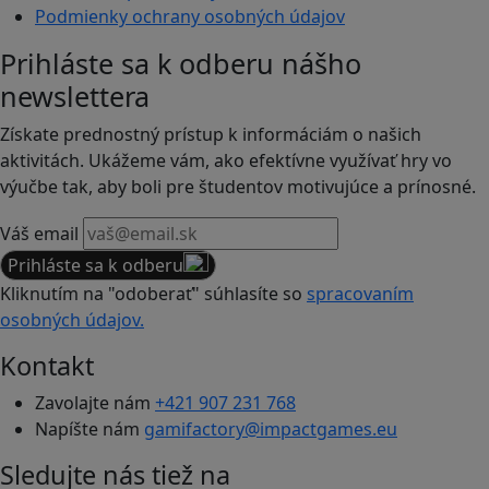
Podmienky ochrany osobných údajov
Prihláste sa k odberu nášho
newslettera
Získate prednostný prístup k informáciám o našich
aktivitách. Ukážeme vám, ako efektívne využívať hry vo
výučbe tak, aby boli pre študentov motivujúce a prínosné.
Váš email
Prihláste sa k odberu
Kliknutím na "odoberať" súhlasíte so
spracovaním
osobných údajov.
Kontakt
Zavolajte nám
+421 907 231 768
Napíšte nám
gamifactory@impactgames.eu
Sledujte nás tiež na