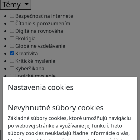
Témy
Bezpečnosť na internete
Čítanie s porozumením
Digitálna rovnováha
Ekológia
Globálne vzdelávanie
Kreativita
Kritické myslenie
Kyberšikana
Logické myslenie
Ľudské práva a tolerancia
Nastavenia cookies
Motorika a koncentrácia
Programovanie/Technika
Sociálne zručnosti a kooperácia
Nevyhnutné súbory cookies
Strategické myslenie
Základné súbory cookies, ktoré umožňujú navigáciu
Zdravie a pohyb
po webovej stránke a využívanie jej funkcií. Tieto
súbory cookies neukladajú žiadne informácie o vás,
Platformy