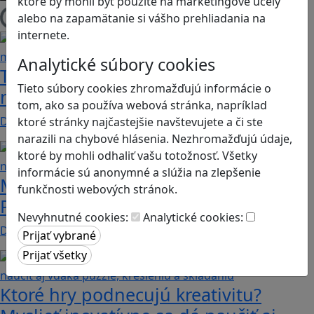
ktoré by mohli byť použité na marketingové účely
alebo na zapamätanie si vášho prehliadania na
Načítam blogy
internete.
Analytické súbory cookies
Tick Tock: A Tale for Tw‪o je hra s
Tieto súbory cookies zhromažďujú informácie o
netradičnou mechanikou spolupráce
tom, ako sa používa webová stránka, napríklad
Dvaja hráči simultánne lúštia bizarné logické…
ktoré stránky najčastejšie navštevujete a či ste
narazili na chybové hlásenia. Nezhromažďujú údaje,
ktoré by mohli odhaliť vašu totožnosť. Všetky
informácie sú anonymné a slúžia na zlepšenie
Manažovanie je často o kreativite.
funkčnosti webových stránok.
Podnietiť ju vedia aj niektoré hry
Nevyhnutné cookies:
Analytické cookies:
Dnes nie je problém nájsť takmer ľubovoľnú tému,…
Ktoré hry podnecujú kreativitu?