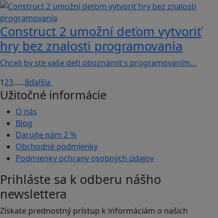
Construct 2 umožní deťom vytvoriť
hry bez znalosti programovania
Chceli by ste vaše deti oboznámiť s programovaním…
1
2
3
...
...
8
ďalšia
Užitočné informácie
O nás
Blog
Darujte nám
2 %
Obchodné podmienky
Podmienky ochrany osobných údajov
Prihláste sa k odberu nášho
newslettera
Získate prednostný prístup k informáciám o našich