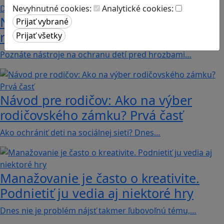
Nevyhnutné cookies:
Analytické cookies:
Návod pre rodičov: Ako na výber
rodičovského zámku? Druhá časť
Poznáte nástroje na ochranu detí pred hrozbami…
Návod pre rodičov: Ako na výber
rodičovského zámku? Prvá časť
Ako ochrániť deti na sociálnej sieti? Dnes…
Manažovanie je často o kreativite.
Podnietiť ju vedia aj niektoré hry
Dnes nie je problém nájsť takmer ľubovoľnú tému,…