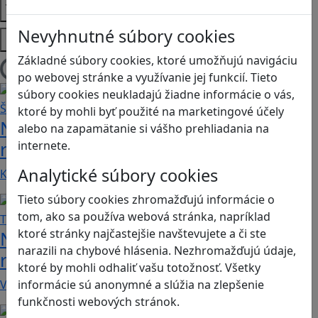
Témy
Nevyhnutné súbory cookies
Platformy
Základné súbory cookies, ktoré umožňujú navigáciu
Načítam blogy
po webovej stránke a využívanie jej funkcií. Tieto
súbory cookies neukladajú žiadne informácie o vás,
ktoré by mohli byť použité na marketingové účely
Návod pre rodičov: Ako na výber
alebo na zapamätanie si vášho prehliadania na
rodičovského zámku? Štvrtá časť
internete.
Analytické súbory cookies
Kvalitné aplikácie, ktoré ponúkajú bezpečné…
Tieto súbory cookies zhromažďujú informácie o
tom, ako sa používa webová stránka, napríklad
ktoré stránky najčastejšie navštevujete a či ste
Návod pre rodičov: Ako na výber
narazili na chybové hlásenia. Nezhromažďujú údaje,
rodičovského zámku? Tretia časť
ktoré by mohli odhaliť vašu totožnosť. Všetky
V obchode Play je možné nájsť veľké množstvo…
informácie sú anonymné a slúžia na zlepšenie
funkčnosti webových stránok.