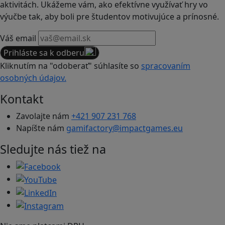
aktivitách. Ukážeme vám, ako efektívne využívať hry vo
výučbe tak, aby boli pre študentov motivujúce a prínosné.
Váš email
Prihláste sa k odberu
Kliknutím na "odoberať" súhlasíte so
spracovaním
osobných údajov.
Kontakt
Zavolajte nám
+421 907 231 768
Napíšte nám
gamifactory@impactgames.eu
Sledujte nás tiež na