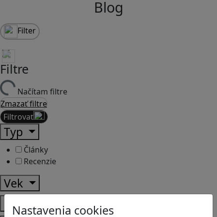
Blog
Filter
Filtre
Načítam filtre
Zmazať filtre
Filtrovať
Typ
Články
Recenzie
Vek
Predmety
Nastavenia cookies