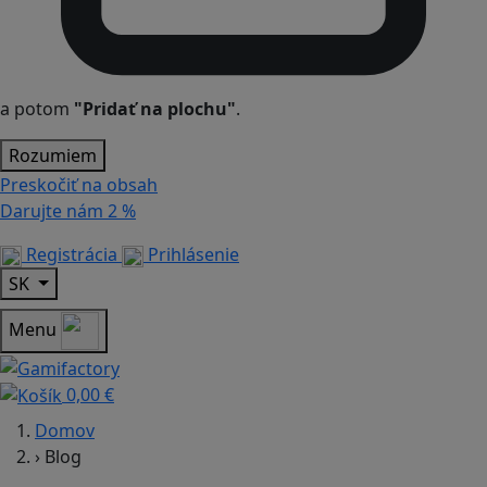
a potom
"Pridať na plochu"
.
Rozumiem
Preskočiť na obsah
Darujte nám
2 %
Registrácia
Prihlásenie
SK
Menu
0,00 €
Domov
›
Blog