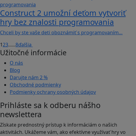
Construct 2 umožní deťom vytvoriť
hry bez znalosti programovania
Chceli by ste vaše deti oboznámiť s programovaním…
1
2
3
...
...
8
ďalšia
Užitočné informácie
O nás
Blog
Darujte nám
2 %
Obchodné podmienky
Podmienky ochrany osobných údajov
Prihláste sa k odberu nášho
newslettera
Získate prednostný prístup k informáciám o našich
aktivitách. Ukážeme vám, ako efektívne využívať hry vo