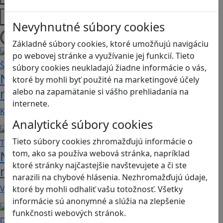
Platformy
Nevyhnutné súbory cookies
Načítam blogy
Základné súbory cookies, ktoré umožňujú navigáciu
po webovej stránke a využívanie jej funkcií. Tieto
súbory cookies neukladajú žiadne informácie o vás,
Návod pre rodičov: Ako na výber
ktoré by mohli byť použité na marketingové účely
rodičovského zámku? Štvrtá časť
alebo na zapamätanie si vášho prehliadania na
internete.
Kvalitné aplikácie, ktoré ponúkajú bezpečné…
Analytické súbory cookies
Tieto súbory cookies zhromažďujú informácie o
Návod pre rodičov: Ako na výber
tom, ako sa používa webová stránka, napríklad
ktoré stránky najčastejšie navštevujete a či ste
rodičovského zámku? Tretia časť
narazili na chybové hlásenia. Nezhromažďujú údaje,
V obchode Play je možné nájsť veľké množstvo…
ktoré by mohli odhaliť vašu totožnosť. Všetky
informácie sú anonymné a slúžia na zlepšenie
funkčnosti webových stránok.