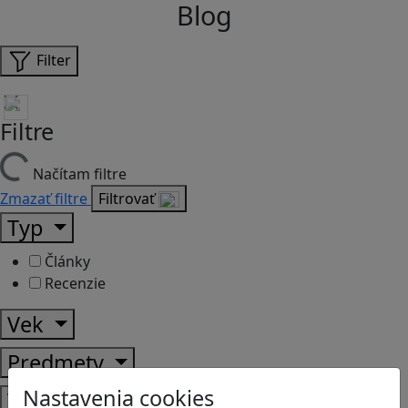
Blog
Filter
Filtre
Načítam filtre
Zmazať filtre
Filtrovať
Typ
Články
Recenzie
Vek
Predmety
Nastavenia cookies
Témy