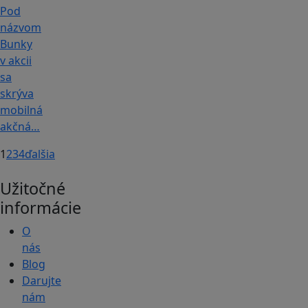
Pod
názvom
Bunky
v akcii
sa
skrýva
mobilná
akčná…
1
2
3
4
ďalšia
Užitočné
informácie
O
nás
Blog
Darujte
nám