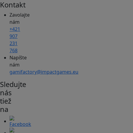
Kontakt
Zavolajte
nám
+421
907
231
768
Napíšte
nám
gamifactory@impactgames.eu
Sledujte
nás
tiež
na