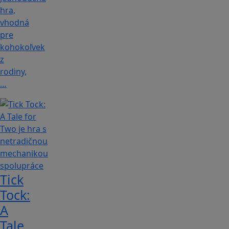
hra,
vhodná
pre
kohokoľvek
z
rodiny,
…
Tick
Tock:
A
Tale