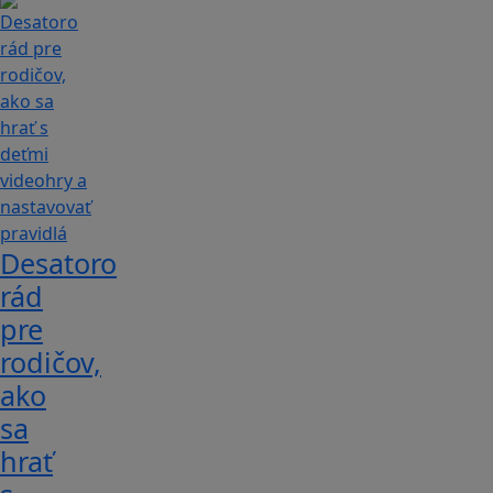
Desatoro
rád
pre
rodičov,
ako
sa
hrať