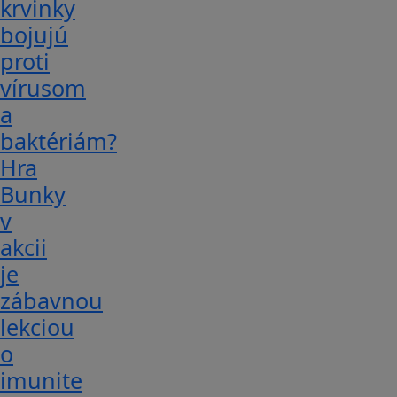
krvinky
bojujú
proti
vírusom
a
baktériám?
Hra
Bunky
v
akcii
je
zábavnou
lekciou
o
imunite