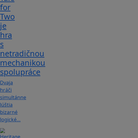
for
Tw‪o
je
hra
s
netradičnou
mechanikou
spolupráce
Dvaja
hráči
simultánne
lúštia
bizarné
logické…