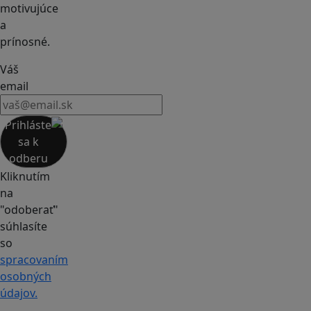
motivujúce
a
prínosné.
Váš
email
Prihláste
sa k
odberu
Kliknutím
na
"odoberať"
súhlasíte
so
spracovaním
osobných
údajov.