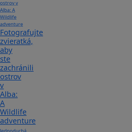
Fotografujte
zvieratká,
aby
ste
zachránili
ostrov
v
Alba:
A
Wildlife
adventure
Jednoduchá