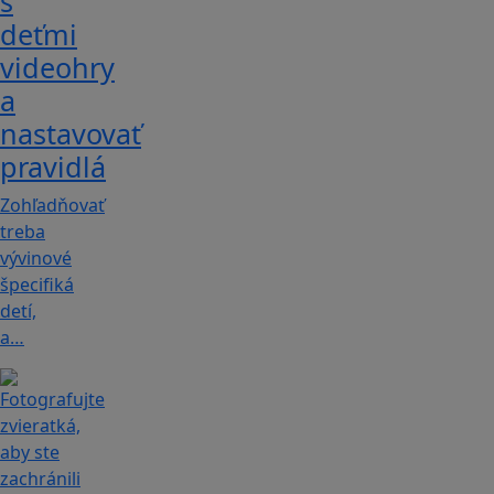
s
deťmi
videohry
a
nastavovať
pravidlá
Zohľadňovať
treba
vývinové
špecifiká
detí,
a…