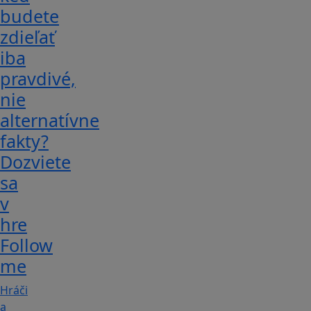
budete
zdieľať
iba
pravdivé,
nie
alternatívne
fakty?
Dozviete
sa
v
hre
Follow
me
Hráči
a