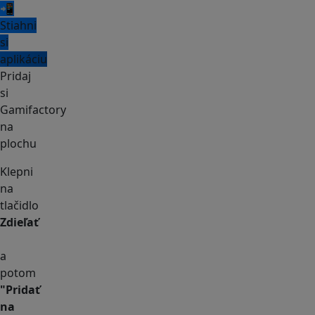
📲
Stiahni
si
aplikáciu
Pridaj
si
Gamifactory
na
plochu
Klepni
na
tlačidlo
Zdieľať
a
potom
"Pridať
na