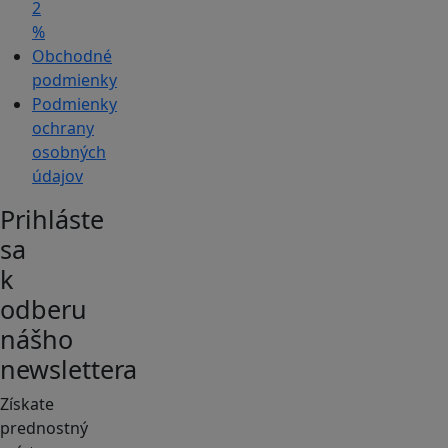
2
%
Obchodné
podmienky
Podmienky
ochrany
osobných
údajov
Prihláste
sa
k
odberu
nášho
newslettera
Získate
prednostný