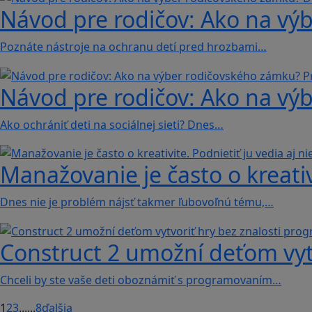
Návod pre rodičov: Ako na vý
Poznáte nástroje na ochranu detí pred hrozbami…
Návod pre rodičov: Ako na vý
Ako ochrániť deti na sociálnej sieti? Dnes…
Manažovanie je často o kreativi
Dnes nie je problém nájsť takmer ľubovoľnú tému,…
Construct 2 umožní deťom vyt
Chceli by ste vaše deti oboznámiť s programovaním…
1
2
3
...
...
8
ďalšia