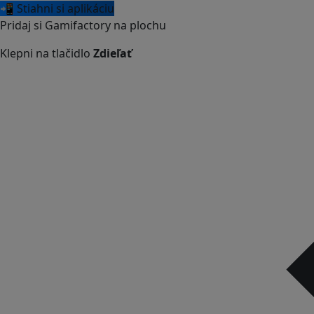
📲 Stiahni si aplikáciu
Pridaj si Gamifactory na plochu
Klepni na tlačidlo
Zdieľať