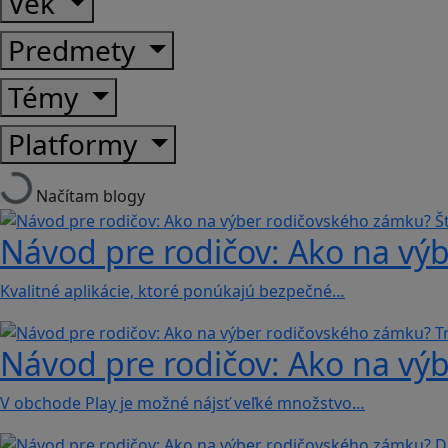
Vek
Predmety
Témy
Platformy
Načítam blogy
Návod pre rodičov: Ako na výb
Kvalitné aplikácie, ktoré ponúkajú bezpečné…
Návod pre rodičov: Ako na výb
V obchode Play je možné nájsť veľké množstvo…