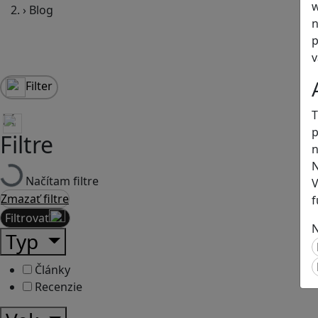
w
›
Blog
n
p
v
Filter
T
p
Filtre
n
N
Načítam filtre
V
Zmazať filtre
f
Filtrovať
N
Typ
Články
Recenzie