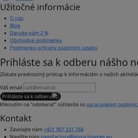
Užitočné informácie
O nás
Blog
Darujte nám
2 %
Obchodné podmienky
Podmienky ochrany osobných údajov
Prihláste sa k odberu nášho n
Získate prednostný prístup k informáciám o našich aktivitá
Váš email
Prihláste sa k odberu
Kliknutím na "odoberať" súhlasíte so
spracovaním osobnýc
Kontakt
Zavolajte nám
+421 907 231 768
Napíšte nám
gamifactory@impactgames.eu