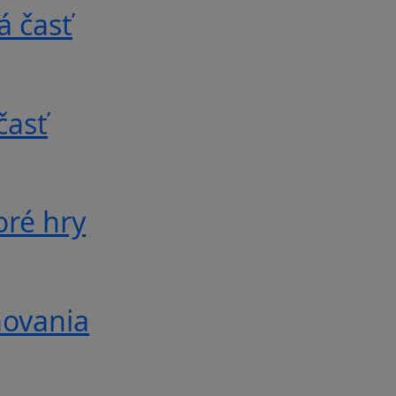
á časť
časť
oré hry
movania