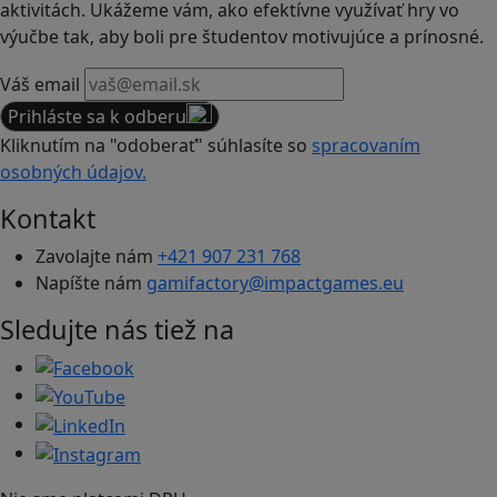
aktivitách. Ukážeme vám, ako efektívne využívať hry vo
výučbe tak, aby boli pre študentov motivujúce a prínosné.
Váš email
Prihláste sa k odberu
Kliknutím na "odoberať" súhlasíte so
spracovaním
osobných údajov.
Kontakt
Zavolajte nám
+421 907 231 768
Napíšte nám
gamifactory@impactgames.eu
Sledujte nás tiež na