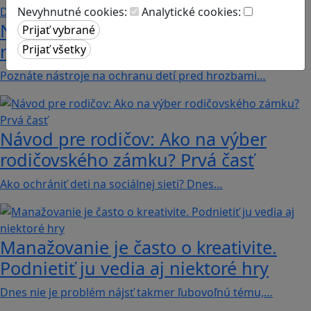
Nevyhnutné cookies:
Analytické cookies:
Návod pre rodičov: Ako na výber
rodičovského zámku? Druhá časť
Poznáte nástroje na ochranu detí pred hrozbami…
Návod pre rodičov: Ako na výber
rodičovského zámku? Prvá časť
Ako ochrániť deti na sociálnej sieti? Dnes…
Manažovanie je často o kreativite.
Podnietiť ju vedia aj niektoré hry
Dnes nie je problém nájsť takmer ľubovoľnú tému,…