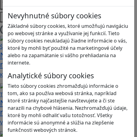
Témy
Nevyhnutné súbory cookies
Platformy
Základné súbory cookies, ktoré umožňujú navigáciu
Načítam blogy
po webovej stránke a využívanie jej funkcií. Tieto
súbory cookies neukladajú žiadne informácie o vás,
ktoré by mohli byť použité na marketingové účely
Návod pre rodičov: Ako na výber
alebo na zapamätanie si vášho prehliadania na
rodičovského zámku? Štvrtá časť
internete.
Analytické súbory cookies
Kvalitné aplikácie, ktoré ponúkajú bezpečné…
Tieto súbory cookies zhromažďujú informácie o
tom, ako sa používa webová stránka, napríklad
ktoré stránky najčastejšie navštevujete a či ste
Návod pre rodičov: Ako na výber
narazili na chybové hlásenia. Nezhromažďujú údaje,
rodičovského zámku? Tretia časť
ktoré by mohli odhaliť vašu totožnosť. Všetky
V obchode Play je možné nájsť veľké množstvo…
informácie sú anonymné a slúžia na zlepšenie
funkčnosti webových stránok.