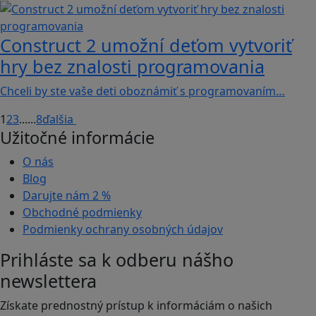
Construct 2 umožní deťom vytvoriť
hry bez znalosti programovania
Chceli by ste vaše deti oboznámiť s programovaním…
1
2
3
...
...
8
ďalšia
Užitočné informácie
O nás
Blog
Darujte nám
2 %
Obchodné podmienky
Podmienky ochrany osobných údajov
Prihláste sa k odberu nášho
newslettera
Získate prednostný prístup k informáciám o našich