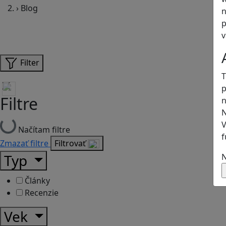
›
Blog
n
p
v
Filter
T
p
Filtre
n
N
V
Načítam filtre
f
Zmazať filtre
Filtrovať
Typ
N
Články
Recenzie
Vek