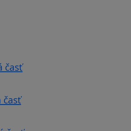
 časť
 časť