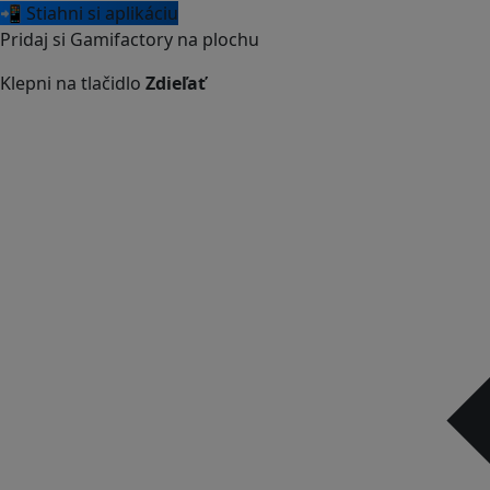
📲 Stiahni si aplikáciu
Pridaj si Gamifactory na plochu
Klepni na tlačidlo
Zdieľať