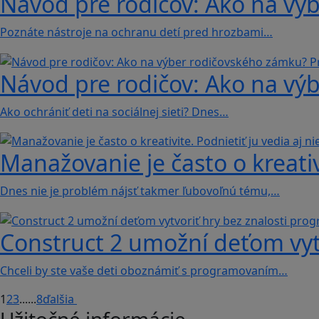
Návod pre rodičov: Ako na vý
Poznáte nástroje na ochranu detí pred hrozbami…
Návod pre rodičov: Ako na vý
Ako ochrániť deti na sociálnej sieti? Dnes…
Manažovanie je často o kreativi
Dnes nie je problém nájsť takmer ľubovoľnú tému,…
Construct 2 umožní deťom vyt
Chceli by ste vaše deti oboznámiť s programovaním…
1
2
3
...
...
8
ďalšia