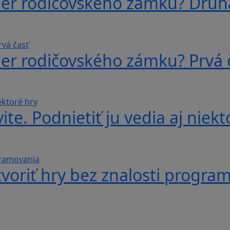
ber rodičovského zámku? Druh
ber rodičovského zámku? Prvá 
te. Podnietiť ju vedia aj niekt
voriť hry bez znalosti progra