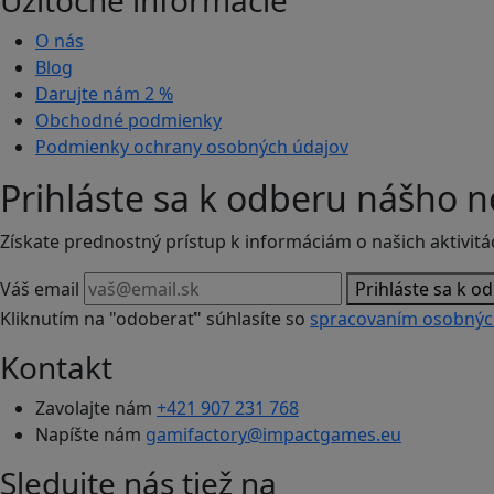
Užitočné informácie
O nás
Blog
Darujte nám
2 %
Obchodné podmienky
Podmienky ochrany osobných údajov
Prihláste sa k odberu nášho n
Získate prednostný prístup k informáciám o našich aktivitá
Váš email
Prihláste sa k o
Kliknutím na "odoberať" súhlasíte so
spracovaním osobnýc
Kontakt
Zavolajte nám
+421 907 231 768
Napíšte nám
gamifactory@impactgames.eu
Sledujte nás tiež na