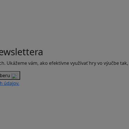
ewslettera
ch. Ukážeme vám, ako efektívne využívať hry vo výučbe tak,
dberu
h údajov.