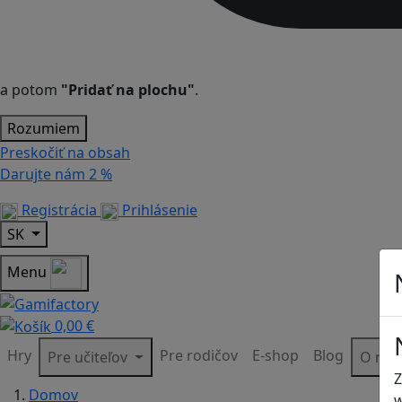
a potom
"Pridať na plochu"
.
Rozumiem
Preskočiť na obsah
Darujte nám
2 %
Registrácia
Prihlásenie
SK
Menu
0,00 €
Hry
Pre rodičov
E-shop
Blog
Pre učiteľov
O ná
Z
Domov
w