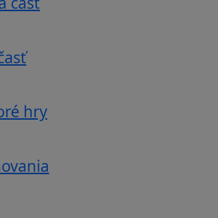
á časť
časť
oré hry
movania