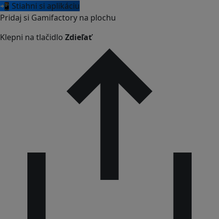
📲 Stiahni si aplikáciu
Pridaj si Gamifactory na plochu
Klepni na tlačidlo
Zdieľať