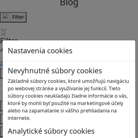
Blog
Filter
Filtre
Nastavenia cookies
Načítam filtre
Zmazať filtre
Filtrovať
Nevyhnutné súbory cookies
Typ
Základné súbory cookies, ktoré umožňujú navigáciu
Články
po webovej stránke a využívanie jej funkcií. Tieto
Recenzie
súbory cookies neukladajú žiadne informácie o vás,
ktoré by mohli byť použité na marketingové účely
Vek
alebo na zapamätanie si vášho prehliadania na
Predmety
internete.
Analytické súbory cookies
Témy