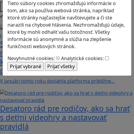
Tieto súbory cookies zhromažďujú informácie o
Platformy
tom, ako sa používa webová stránka, napríklad
ktoré stránky najčastejšie navštevujete a či ste
Načítam blogy
narazili na chybové hlásenia. Nezhromažďujú údaje,
ktoré by mohli odhaliť vašu totožnosť. Všetky
informácie sú anonymné a slúžia na zlepšenie
Sú vaše deti na Discorde? Objavte
funkčnosti webových stránok.
niekoľko užitočných rád a funkcií,
Nevyhnutné cookies:
Analytické cookies:
ktoré pomôžu k bezpečnému
používaniu
V januári tohto roku dosiahla platforma približne…
Desatoro rád pre rodičov, ako sa hrať
s deťmi videohry a nastavovať
pravidlá