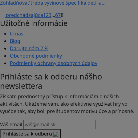
Zohľadňovať treba vývinové špecifiká detí, a…
predchádzajúca
1
2
3
...
6
7
8
Užitočné informácie
O nás
Blog
Darujte nám
2 %
Obchodné podmienky
Podmienky ochrany osobných údajov
Prihláste sa k odberu nášho
newslettera
Získate prednostný prístup k informáciám o našich
aktivitách. Ukážeme vám, ako efektívne využívať hry vo
výučbe tak, aby boli pre študentov motivujúce a prínosné.
Váš email
Prihláste sa k odberu