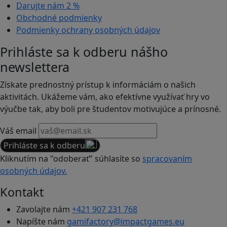
Darujte nám
2 %
Obchodné podmienky
Podmienky ochrany osobných údajov
Prihláste sa k odberu nášho
newslettera
Získate prednostný prístup k informáciám o našich
aktivitách. Ukážeme vám, ako efektívne využívať hry vo
výučbe tak, aby boli pre študentov motivujúce a prínosné.
Váš email
Prihláste sa k odberu
Kliknutím na "odoberať" súhlasíte so
spracovaním
osobných údajov.
Kontakt
Zavolajte nám
+421 907 231 768
Napíšte nám
gamifactory@impactgames.eu