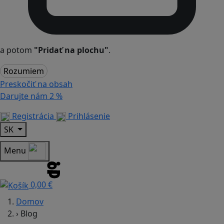
a potom
"Pridať na plochu"
.
Rozumiem
Preskočiť na obsah
Darujte nám
2 %
Registrácia
Prihlásenie
SK
Menu
0,00 €
Domov
›
Blog