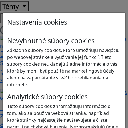
Témy
Platformy
Nastavenia cookies
Načítam blogy
Nevyhnutné súbory cookies
Základné súbory cookies, ktoré umožňujú navigáciu
Desatoro rád pre rodičov, ako sa hrať
po webovej stránke a využívanie jej funkcií. Tieto
s deťmi videohry a nastavovať
súbory cookies neukladajú žiadne informácie o vás,
pravidlá
ktoré by mohli byť použité na marketingové účely
alebo na zapamätanie si vášho prehliadania na
Zohľadňovať treba vývinové špecifiká detí, a…
internete.
Analytické súbory cookies
Fotografujte zvieratká, aby ste
Tieto súbory cookies zhromažďujú informácie o
tom, ako sa používa webová stránka, napríklad
zachránili ostrov v Alba: A Wildlife
ktoré stránky najčastejšie navštevujete a či ste
adventure
narazili na chybové hlásenia. Nezhromažďujú údaje,