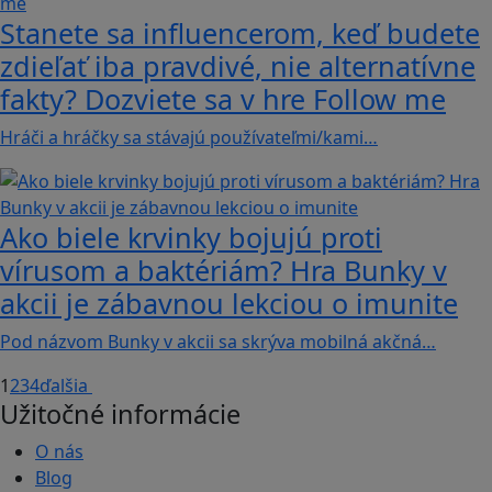
Stanete sa influencerom, keď budete
zdieľať iba pravdivé, nie alternatívne
fakty? Dozviete sa v hre Follow me
Hráči a hráčky sa stávajú používateľmi/kami…
Ako biele krvinky bojujú proti
vírusom a baktériám? Hra Bunky v
akcii je zábavnou lekciou o imunite
Pod názvom Bunky v akcii sa skrýva mobilná akčná…
1
2
3
4
ďalšia
Užitočné informácie
O nás
Blog