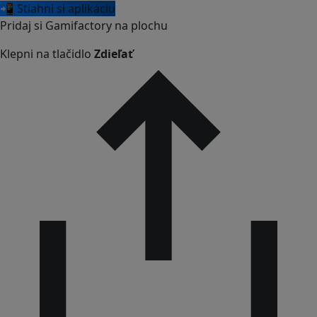
📲 Stiahni si aplikáciu
Pridaj si Gamifactory na plochu
Klepni na tlačidlo
Zdieľať