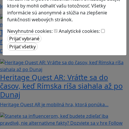
ktoré by mohli odhaliť vašu totožnosť. Všetky
Jednoduchá hra, vhodná pre kohokoľvek z rodiny,…
informácie sú anonymné a slúžia na zlepšenie
funkčnosti webových stránok.
Tick Tock: A Tale for Tw‪o je hra s
Nevyhnutné cookies:
Analytické cookies:
netradičnou mechanikou spolupráce
Dvaja hráči simultánne lúštia bizarné logické…
Heritage Quest AR: Vráťte sa do
časov, keď Rímska ríša siahala až po
Dunaj
Heritage Quest AR je mobilná hra, ktorá ponúka…