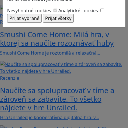
Nevyhnutné cookies:
Analytické cookies:
Recenzie
Smushi Come Home: Milá hra, v
ktorej sa naučíte rozoznávať huby
Smushi Come Home je roztomilá a relaxačná…
Recenzie
Naučíte sa spolupracovať v tíme a
zároveň sa zabavíte. To všetko
nájdete v hre Unrailed.
Hra Unrailed je kooperatívna digitálna hra, v…