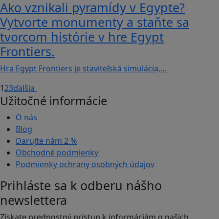
Ako vznikali pyramídy v Egypte?
Vytvorte monumenty a staňte sa
tvorcom histórie v hre Egypt
Frontiers.
Hra Egypt Frontiers je staviteľská simulácia,…
1
2
3
ďalšia
Užitočné informácie
O nás
Blog
Darujte nám
2 %
Obchodné podmienky
Podmienky ochrany osobných údajov
Prihláste sa k odberu nášho
newslettera
Získate prednostný prístup k informáciám o našich