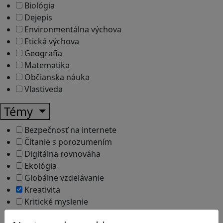
Biológia
Dejepis
Environmentálna výchova
Etická výchova
Geografia
Matematika
Občianska náuka
Vlastiveda
Témy
Bezpečnosť na internete
Čítanie s porozumením
Digitálna rovnováha
Ekológia
Globálne vzdelávanie
Kreativita
Kritické myslenie
Kyberšikana