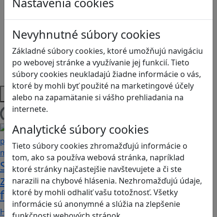
Nastavenia cookies
Logické myslenie
Ľudské práva a tolerancia
Motorika a koncentrácia
Nevyhnutné súbory cookies
Programovanie/Technika
Sociálne zručnosti a kooperácia
Základné súbory cookies, ktoré umožňujú navigáciu
Strategické myslenie
po webovej stránke a využívanie jej funkcií. Tieto
Zdravie a pohyb
súbory cookies neukladajú žiadne informácie o vás,
ktoré by mohli byť použité na marketingové účely
Platformy
alebo na zapamätanie si vášho prehliadania na
internete.
Načítam blogy
Analytické súbory cookies
Tieto súbory cookies zhromažďujú informácie o
tom, ako sa používa webová stránka, napríklad
Stanete sa influencerom, keď budete
ktoré stránky najčastejšie navštevujete a či ste
zdieľať iba pravdivé, nie alternatívne
narazili na chybové hlásenia. Nezhromažďujú údaje,
fakty? Dozviete sa v hre Follow me
ktoré by mohli odhaliť vašu totožnosť. Všetky
informácie sú anonymné a slúžia na zlepšenie
Hráči a hráčky sa stávajú používateľmi/kami…
funkčnosti webových stránok.