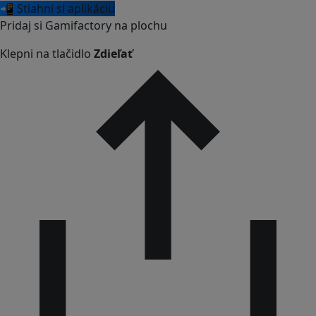
📲 Stiahni si aplikáciu
Pridaj si Gamifactory na plochu
Klepni na tlačidlo
Zdieľať