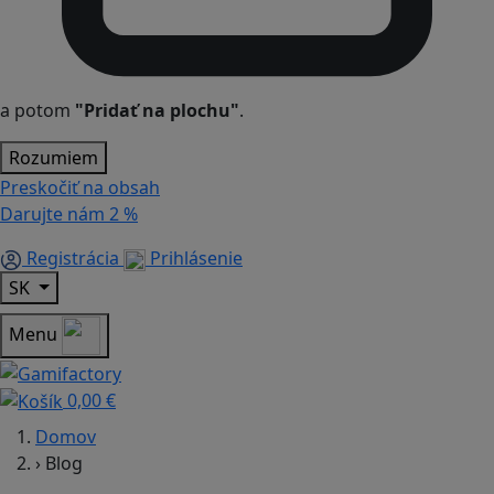
a potom
"Pridať na plochu"
.
Rozumiem
Preskočiť na obsah
Darujte nám
2 %
Registrácia
Prihlásenie
SK
Menu
0,00 €
Domov
›
Blog