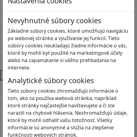
Nastavenia cookies
Anglický jazyk
Biológia
Dejepis
Nevyhnutné súbory cookies
Environmentálna výchova
Základné súbory cookies, ktoré umožňujú navigáciu
Etická výchova
po webovej stránke a využívanie jej funkcií. Tieto
Geografia
súbory cookies neukladajú žiadne informácie o vás,
Matematika
ktoré by mohli byť použité na marketingové účely
Občianska náuka
alebo na zapamätanie si vášho prehliadania na
Vlastiveda
internete.
Témy
Analytické súbory cookies
Bezpečnosť na internete
Tieto súbory cookies zhromažďujú informácie o
Čítanie s porozumením
tom, ako sa používa webová stránka, napríklad
Digitálna rovnováha
ktoré stránky najčastejšie navštevujete a či ste
Ekológia
narazili na chybové hlásenia. Nezhromažďujú údaje,
Globálne vzdelávanie
ktoré by mohli odhaliť vašu totožnosť. Všetky
Kreativita
informácie sú anonymné a slúžia na zlepšenie
Kritické myslenie
funkčnosti webových stránok.