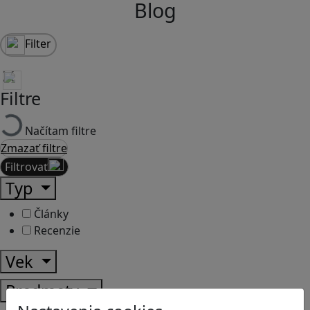
Blog
Filter
Filtre
Načítam filtre
Zmazať filtre
Filtrovať
Typ
Články
Recenzie
Vek
Predmety