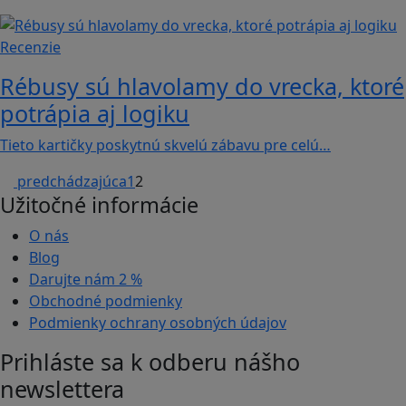
Recenzie
Rébusy sú hlavolamy do vrecka, ktoré
potrápia aj logiku
Tieto kartičky poskytnú skvelú zábavu pre celú…
predchádzajúca
1
2
Užitočné informácie
O nás
Blog
Darujte nám
2 %
Obchodné podmienky
Podmienky ochrany osobných údajov
Prihláste sa k odberu nášho
newslettera