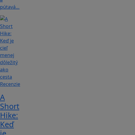
pútavá…
Recenzie
A
Short
Hike:
Keď
je