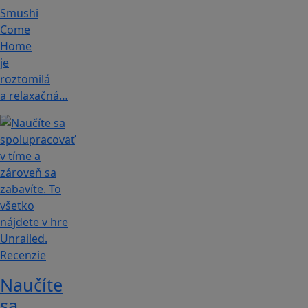
Smushi
Come
Home
je
roztomilá
a relaxačná…
Recenzie
Naučíte
sa