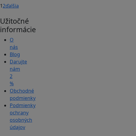
1
2
ďalšia
Užitočné
informácie
O
nás
Blog
Darujte
nám
2
%
Obchodné
podmienky
Podmienky
ochrany
osobných
údajov