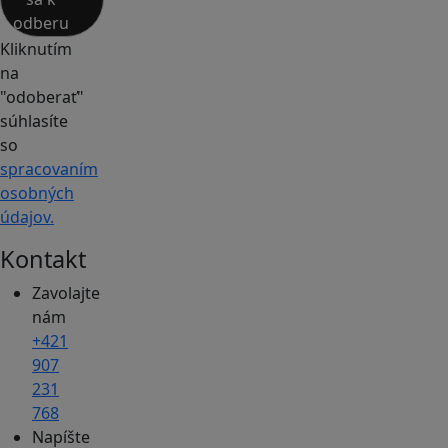
odberu
Kliknutím
na
"odoberať"
súhlasíte
so
spracovaním
osobných
údajov.
Kontakt
Zavolajte
nám
+421
907
231
768
Napíšte