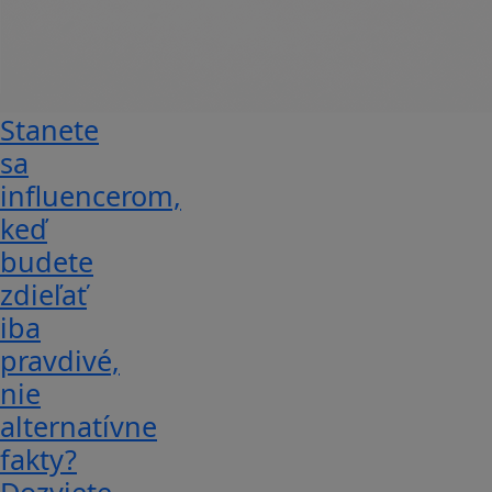
Stanete
sa
influencerom,
keď
budete
zdieľať
iba
pravdivé,
nie
alternatívne
fakty?