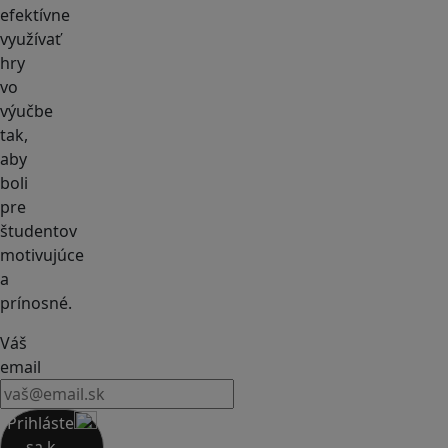
efektívne
využívať
hry
vo
výučbe
tak,
aby
boli
pre
študentov
motivujúce
a
prínosné.
Váš
email
Prihláste
sa k