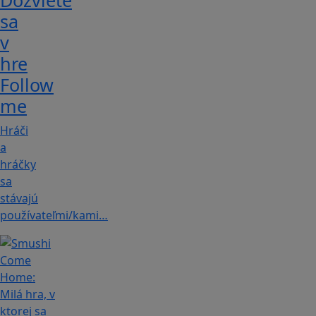
Dozviete
sa
v
hre
Follow
me
Hráči
a
hráčky
sa
stávajú
používateľmi/kami…