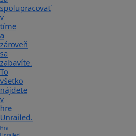
spolupracovať
v
tíme
a
zároveň
sa
zabavíte.
To
všetko
nájdete
v
hre
Unrailed.
Hra
Unrailed