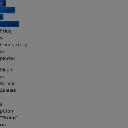
📲
Stiahni
si
aplikáciu
Pridaj
si
Gamifactory
na
plochu
Klepni
na
tlačidlo
Zdieľať
a
potom
"Pridať
na