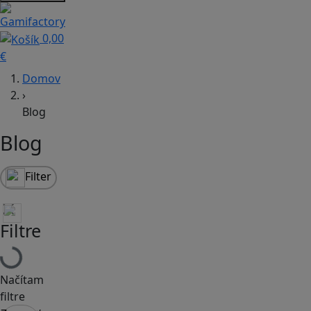
0,00
€
Domov
›
Blog
Blog
Filter
Filtre
Načítam
filtre