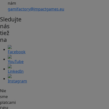
nám
gamifactory@impactgames.eu
Sledujte
nás
tiež
na
Nie
sme
platcami
DPH.