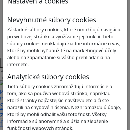
Nastavenia cookies
Kyberšikana
Logické myslenie
Ľudské práva a tolerancia
Nevyhnutné súbory cookies
Motorika a koncentrácia
Programovanie/Technika
Základné súbory cookies, ktoré umožňujú navigáciu
Sociálne zručnosti a kooperácia
po webovej stránke a využívanie jej funkcií. Tieto
Strategické myslenie
súbory cookies neukladajú žiadne informácie o vás,
Zdravie a pohyb
ktoré by mohli byť použité na marketingové účely
alebo na zapamätanie si vášho prehliadania na
Platformy
internete.
Analytické súbory cookies
Načítam blogy
Tieto súbory cookies zhromažďujú informácie o
tom, ako sa používa webová stránka, napríklad
ktoré stránky najčastejšie navštevujete a či ste
Stanete sa influencerom, keď budete
narazili na chybové hlásenia. Nezhromažďujú údaje,
zdieľať iba pravdivé, nie alternatívne
ktoré by mohli odhaliť vašu totožnosť. Všetky
informácie sú anonymné a slúžia na zlepšenie
fakty? Dozviete sa v hre Follow me
funkčnosti webových stránok.