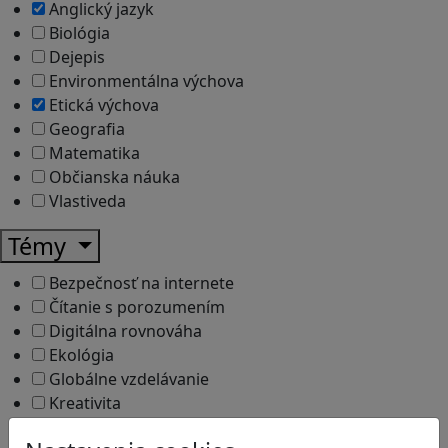
Anglický jazyk
Biológia
Dejepis
Environmentálna výchova
Etická výchova
Geografia
Matematika
Občianska náuka
Vlastiveda
Témy
Bezpečnosť na internete
Čítanie s porozumením
Digitálna rovnováha
Ekológia
Globálne vzdelávanie
Kreativita
Kritické myslenie