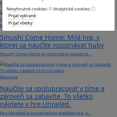
Hráči a hráčky sa stávajú používateľmi/kami…
Nevyhnutné cookies:
Analytické cookies:
Recenzie
Smushi Come Home: Milá hra, v
ktorej sa naučíte rozoznávať huby
Smushi Come Home je roztomilá a relaxačná…
Recenzie
Naučíte sa spolupracovať v tíme a
zároveň sa zabavíte. To všetko
nájdete v hre Unrailed.
Hra Unrailed je kooperatívna digitálna hra, v…