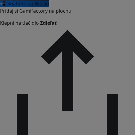
📲 Stiahni si aplikáciu
Pridaj si Gamifactory na plochu
Klepni na tlačidlo
Zdieľať