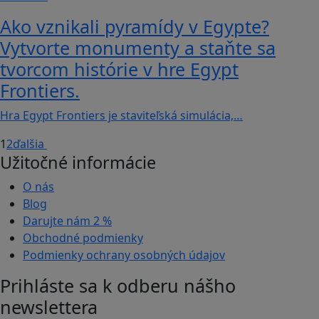
Ako vznikali pyramídy v Egypte?
Vytvorte monumenty a staňte sa
tvorcom histórie v hre Egypt
Frontiers.
Hra Egypt Frontiers je staviteľská simulácia,…
1
2
ďalšia
Užitočné informácie
O nás
Blog
Darujte nám
2 %
Obchodné podmienky
Podmienky ochrany osobných údajov
Prihláste sa k odberu nášho
newslettera