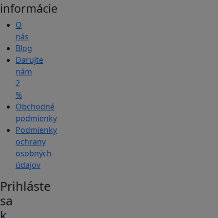
informácie
O
nás
Blog
Darujte
nám
2
%
Obchodné
podmienky
Podmienky
ochrany
osobných
údajov
Prihláste
sa
k