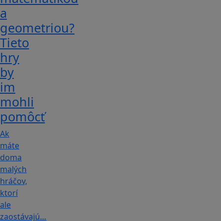
a
geometriou?
Tieto
hry
by
im
mohli
pomôcť
Ak
máte
doma
malých
hráčov,
ktorí
ale
zaostávajú…