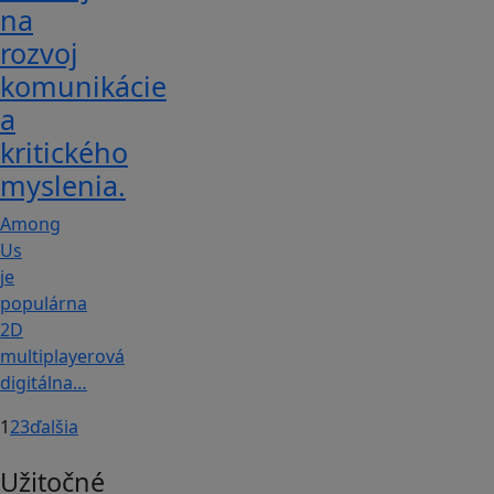
na
rozvoj
komunikácie
a
kritického
myslenia.
Among
Us
je
populárna
2D
multiplayerová
digitálna…
1
2
3
ďalšia
Užitočné