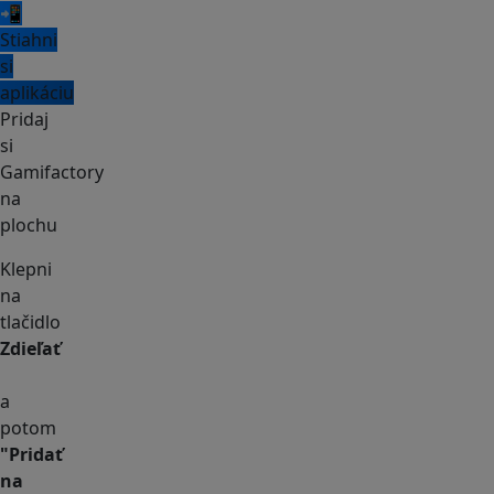
📲
Stiahni
si
aplikáciu
Pridaj
si
Gamifactory
na
plochu
Klepni
na
tlačidlo
Zdieľať
a
potom
"Pridať
na