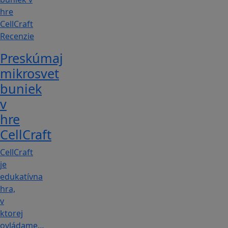
Recenzie
Preskúmaj
mikrosvet
buniek
v
hre
CellCraft
CellCraft
je
edukatívna
hra,
v
ktorej
ovládame…