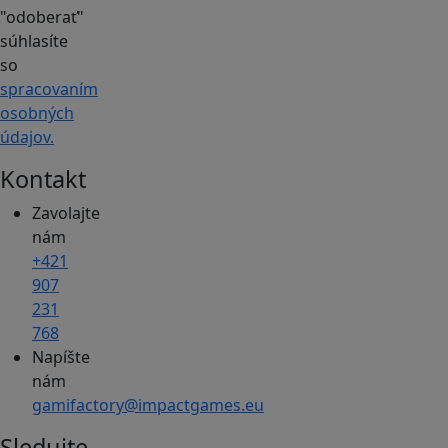
"odoberať"
súhlasíte
so
spracovaním
osobných
údajov.
Kontakt
Zavolajte
nám
+421
907
231
768
Napíšte
nám
gamifactory@impactgames.eu
Sledujte