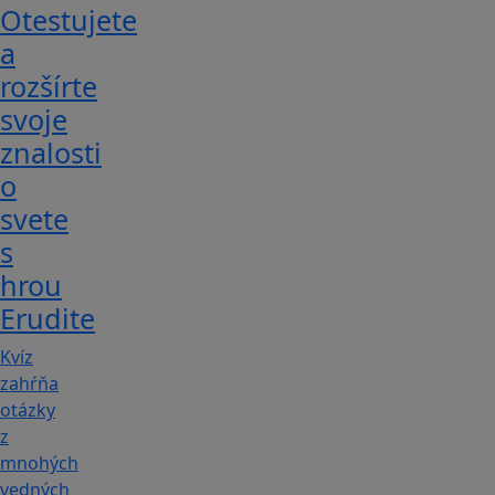
Otestujete
a
rozšírte
svoje
znalosti
o
svete
s
hrou
Erudite
Kvíz
zahŕňa
otázky
z
mnohých
vedných