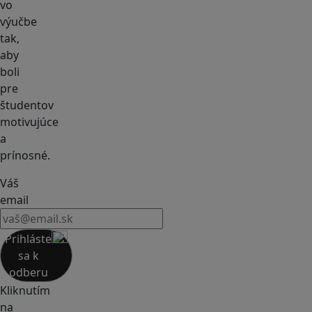
vo
výučbe
tak,
aby
boli
pre
študentov
motivujúce
a
prínosné.
Váš
email
Prihláste
sa k
odberu
Kliknutím
na