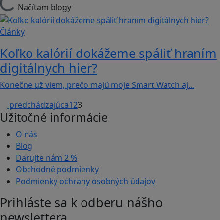
Načítam blogy
Články
Koľko kalórií dokážeme spáliť hraním
digitálnych hier?
Konečne už viem, prečo majú moje Smart Watch aj…
predchádzajúca
1
2
3
Užitočné informácie
O nás
Blog
Darujte nám
2 %
Obchodné podmienky
Podmienky ochrany osobných údajov
Prihláste sa k odberu nášho
newslettera