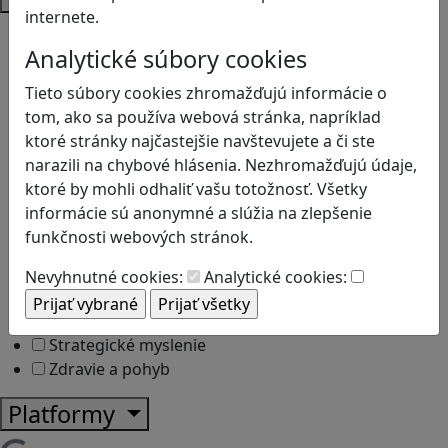
internete.
Bezpečnosť na internete
Analytické súbory cookies
Čítanie s porozumením
Digitálna rovnováha
Tieto súbory cookies zhromažďujú informácie o
Ekológia
tom, ako sa používa webová stránka, napríklad
Globálne vzdelávanie
ktoré stránky najčastejšie navštevujete a či ste
Kreativita
narazili na chybové hlásenia. Nezhromažďujú údaje,
Kritické myslenie
ktoré by mohli odhaliť vašu totožnosť. Všetky
Kyberšikana
informácie sú anonymné a slúžia na zlepšenie
Logické myslenie
funkčnosti webových stránok.
Ľudské práva a tolerancia
Motorika a koncentrácia
Nevyhnutné cookies:
Analytické cookies:
Programovanie/Technika
Sociálne zručnosti a kooperácia
Strategické myslenie
Zdravie a pohyb
Platformy