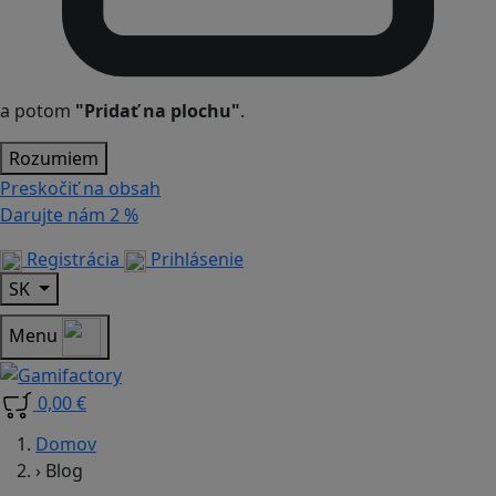
a potom
"Pridať na plochu"
.
Rozumiem
Preskočiť na obsah
Darujte nám
2 %
Registrácia
Prihlásenie
SK
Menu
0,00 €
Domov
›
Blog