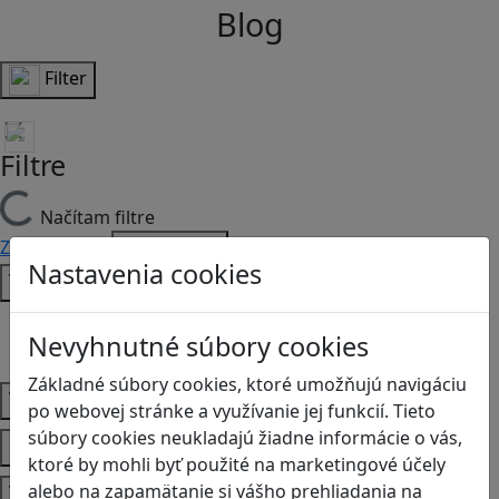
Blog
Filter
Filtre
Načítam filtre
Zmazať filtre
Filtrovať
Nastavenia cookies
Typ
Články
Nevyhnutné súbory cookies
Recenzie
Základné súbory cookies, ktoré umožňujú navigáciu
Vek
po webovej stránke a využívanie jej funkcií. Tieto
súbory cookies neukladajú žiadne informácie o vás,
Predmety
ktoré by mohli byť použité na marketingové účely
Témy
alebo na zapamätanie si vášho prehliadania na